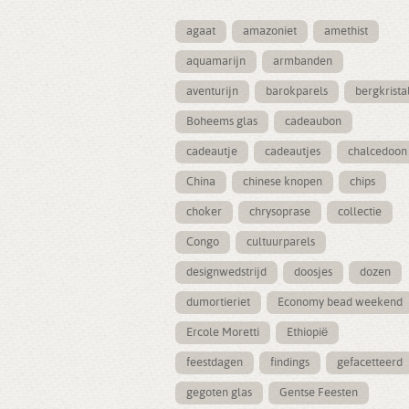
agaat
amazoniet
amethist
aquamarijn
armbanden
aventurijn
barokparels
bergkrista
Boheems glas
cadeaubon
cadeautje
cadeautjes
chalcedoon
China
chinese knopen
chips
choker
chrysoprase
collectie
Congo
cultuurparels
designwedstrijd
doosjes
dozen
dumortieriet
Economy bead weekend
Ercole Moretti
Ethiopië
feestdagen
findings
gefacetteerd
gegoten glas
Gentse Feesten