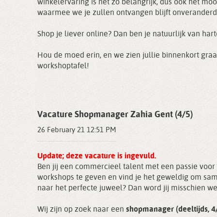
winkelervaring is net zo belangrijk, dus ook het m
waarmee we je zullen ontvangen blijft onveranderd! 
Shop je liever online? Dan ben je natuurlijk van h
Hou de moed erin, en we zien jullie binnenkort gra
workshoptafel!
Vacature Shopmanager Zahia Gent (4/5)
26 February 21 12:51 PM
Update; deze vacature is ingevuld.
Ben jij een commercieel talent met een passie voor
workshops te geven en vind je het geweldig om sa
naar het perfecte juweel? Dan word jij misschien w
Wij zijn op zoek naar een
shopmanager (deeltijds, 4