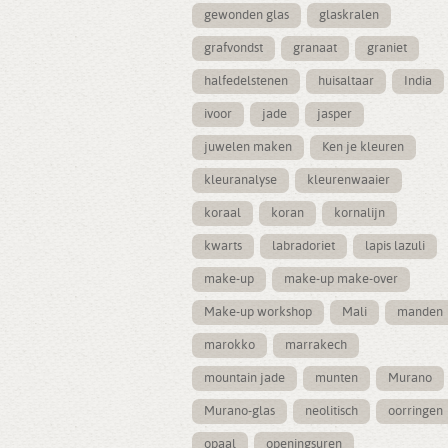
gewonden glas
glaskralen
grafvondst
granaat
graniet
halfedelstenen
huisaltaar
India
ivoor
jade
jasper
juwelen maken
Ken je kleuren
kleuranalyse
kleurenwaaier
koraal
koran
kornalijn
kwarts
labradoriet
lapis lazuli
make-up
make-up make-over
Make-up workshop
Mali
manden
marokko
marrakech
mountain jade
munten
Murano
Murano-glas
neolitisch
oorringen
opaal
openingsuren