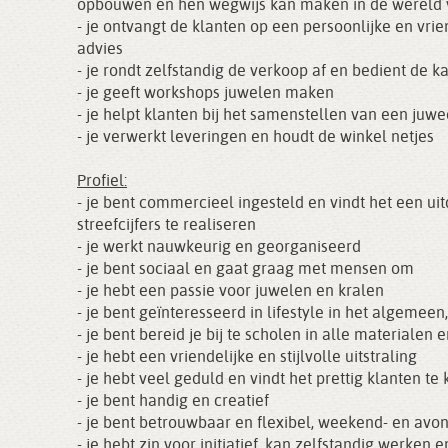
opbouwen en hen wegwijs kan maken in de wereld 
- je ontvangt de klanten op een persoonlijke en vri
advies
- je rondt zelfstandig de verkoop af en bedient de k
- je geeft workshops juwelen maken
- je helpt klanten bij het samenstellen van een ju
- je verwerkt leveringen en houdt de winkel netjes
Profiel:
- je bent commercieel ingesteld en vindt het een ui
streefcijfers te realiseren
- je werkt nauwkeurig en georganiseerd
- je bent sociaal en gaat graag met mensen om
- je hebt een passie voor juwelen en kralen
- je bent geïnteresseerd in lifestyle in het algemeen, 
- je bent bereid je bij te scholen in alle materiale
- je hebt een vriendelijke en stijlvolle uitstraling
- je hebt veel geduld en vindt het prettig klanten t
- je bent handig en creatief
- je bent betrouwbaar en flexibel, weekend- en av
- je hebt zin voor initiatief, kan zelfstandig werken