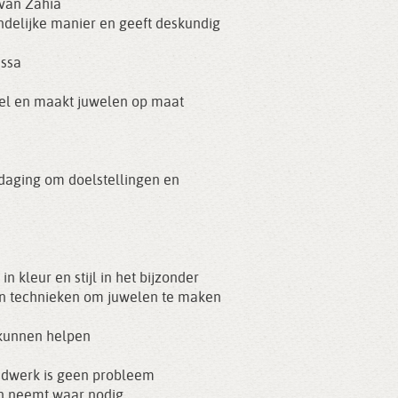
van Zahia
endelijke manier en geeft deskundig
assa
weel en maakt juwelen op maat
tdaging om doelstellingen en
in kleur en stijl in het bijzonder
n en technieken om juwelen te maken
e kunnen helpen
ondwerk is geen probleem
 en neemt waar nodig