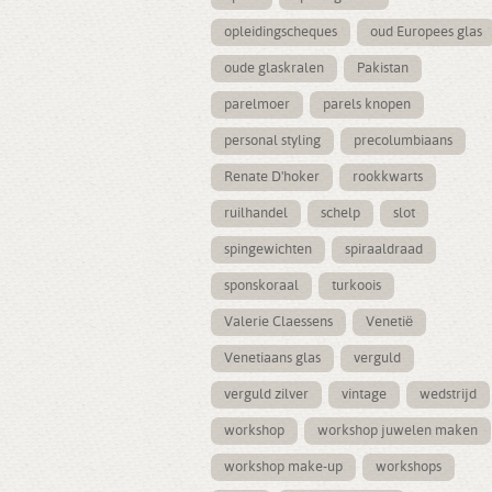
opleidingscheques
oud Europees glas
oude glaskralen
Pakistan
parelmoer
parels knopen
personal styling
precolumbiaans
Renate D'hoker
rookkwarts
ruilhandel
schelp
slot
spingewichten
spiraaldraad
sponskoraal
turkoois
Valerie Claessens
Venetië
Venetiaans glas
verguld
verguld zilver
vintage
wedstrijd
workshop
workshop juwelen maken
workshop make-up
workshops