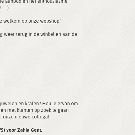
ooie aanbod en het enthousiasme
; –)
arte welkom op onze
webshop
!
ag weer terug in de winkel en aan de
 juwelen en kralen? Hou je ervan om
men met klanten op zoek te gaan
el onze nieuwe collega!
/5) voor Zahia Gent.