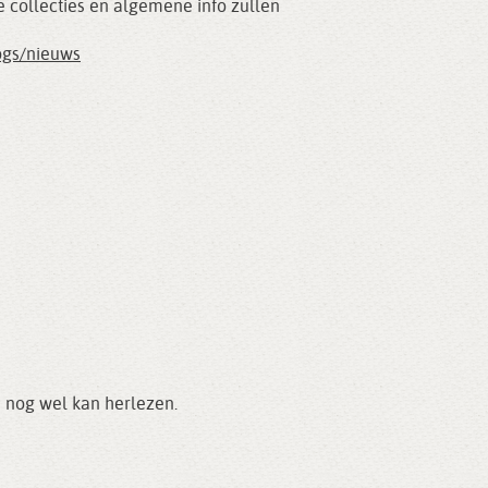
e collecties en algemene info zullen
ogs/nieuws
s nog wel kan herlezen.