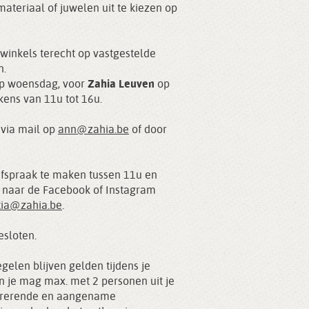
materiaal of juwelen uit te kiezen op
winkels terecht op vastgestelde
n.
 op woensdag, voor
Zahia Leuven
op
kens van 11u tot 16u.
n
via mail op
ann@zahia.be
of door
afspraak te maken tussen 11u en
en naar de Facebook of Instagram
itia@zahia.be
.
esloten.
elen blijven gelden tijdens je
n je mag max. met 2 personen uit je
pirerende en aangename