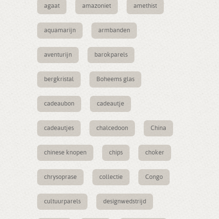
agaat
amazoniet
amethist
aquamarijn
armbanden
aventurijn
barokparels
bergkristal
Boheems glas
cadeaubon
cadeautje
cadeautjes
chalcedoon
China
chinese knopen
chips
choker
chrysoprase
collectie
Congo
cultuurparels
designwedstrijd