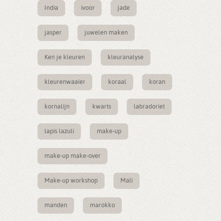
India
ivoor
jade
jasper
juwelen maken
Ken je kleuren
kleuranalyse
kleurenwaaier
koraal
koran
kornalijn
kwarts
labradoriet
lapis lazuli
make-up
make-up make-over
Make-up workshop
Mali
manden
marokko