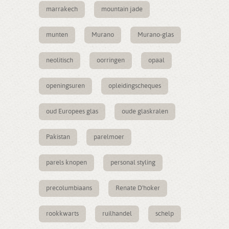
marrakech
mountain jade
munten
Murano
Murano-glas
neolitisch
oorringen
opaal
openingsuren
opleidingscheques
oud Europees glas
oude glaskralen
Pakistan
parelmoer
parels knopen
personal styling
precolumbiaans
Renate D'hoker
rookkwarts
ruilhandel
schelp