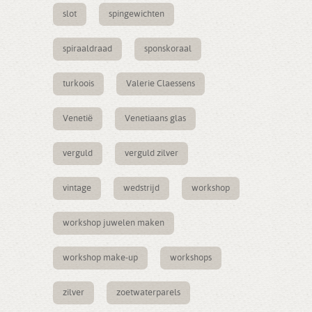
slot
spingewichten
spiraaldraad
sponskoraal
turkoois
Valerie Claessens
Venetië
Venetiaans glas
verguld
verguld zilver
vintage
wedstrijd
workshop
workshop juwelen maken
workshop make-up
workshops
zilver
zoetwaterparels