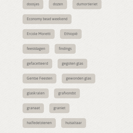
doosjes
dozen
dumortieriet
Economy bead weekend
Ercole Moretti
Ethiopië
feestdagen
findings
gefacetteerd
gegoten glas
Gentse Feesten
gewonden glas
glaskralen
grafvondst
granaat
graniet
halfedelstenen
huisaltaar