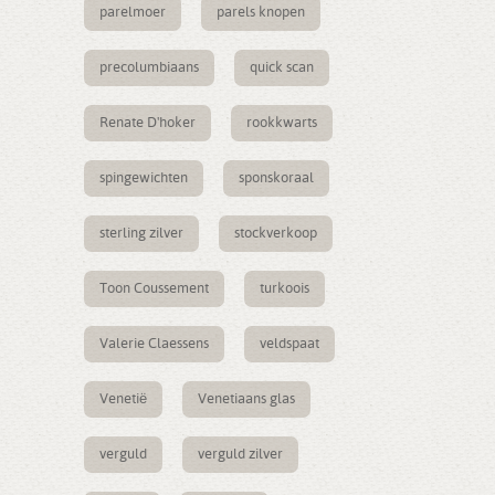
parelmoer
parels knopen
precolumbiaans
quick scan
Renate D'hoker
rookkwarts
spingewichten
sponskoraal
sterling zilver
stockverkoop
Toon Coussement
turkoois
Valerie Claessens
veldspaat
Venetië
Venetiaans glas
verguld
verguld zilver