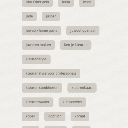
Idar Oberstein
India
ivoor
jade
jasper
jewelry home party
juweel op maat
juwelen maken
Ken je kleuren
kleuranalyse
kleuranalyse voor professionals
kleuren combineren
kleurenkaart
kleurenwaaier
kleurenwiel
koper
koptisch
koraal