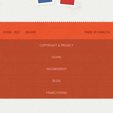
©2006 - 2013
ZAHIA®
MADE BY
MARLON
COPYRIGHT & PRIVACY
HOME
NIEUWSBRIEF
BLOG
FRANCHISING