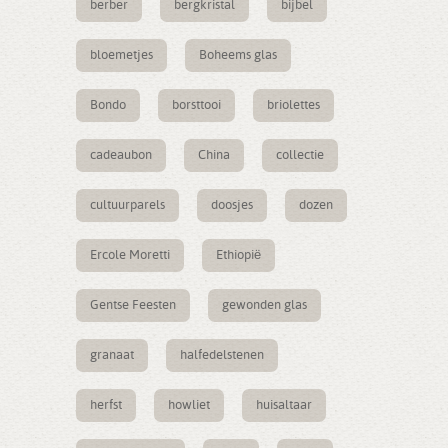
berber
bergkristal
bijbel
bloemetjes
Boheems glas
Bondo
borsttooi
briolettes
cadeaubon
China
collectie
cultuurparels
doosjes
dozen
Ercole Moretti
Ethiopië
Gentse Feesten
gewonden glas
granaat
halfedelstenen
herfst
howliet
huisaltaar