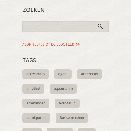
ZOEKEN
ABONNEER JE OP DE BLOG FEED
TAGS
accessoires
agaat
amazoniet
amethist
aquamarijn
armbanden
aventurijn
barokparels
Basisworkshop