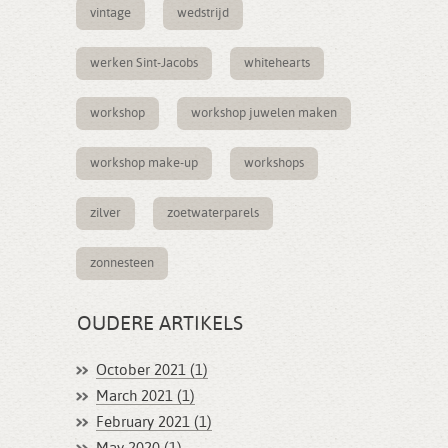
vintage
wedstrijd
werken Sint-Jacobs
whitehearts
workshop
workshop juwelen maken
workshop make-up
workshops
zilver
zoetwaterparels
zonnesteen
OUDERE ARTIKELS
October 2021 (1)
March 2021 (1)
February 2021 (1)