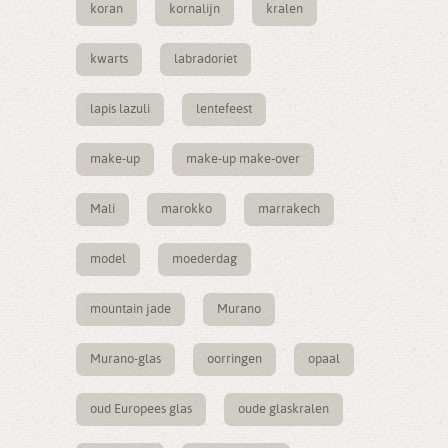
koran
kornalijn
kralen
kwarts
labradoriet
lapis lazuli
lentefeest
make-up
make-up make-over
Mali
marokko
marrakech
model
moederdag
mountain jade
Murano
Murano-glas
oorringen
opaal
oud Europees glas
oude glaskralen