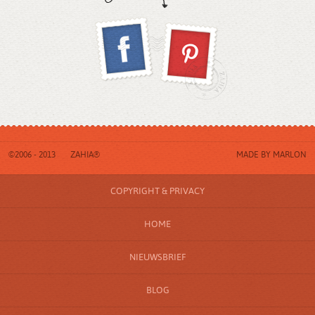
©2006 - 2013
ZAHIA®
MADE BY
MARLON
COPYRIGHT & PRIVACY
HOME
NIEUWSBRIEF
BLOG