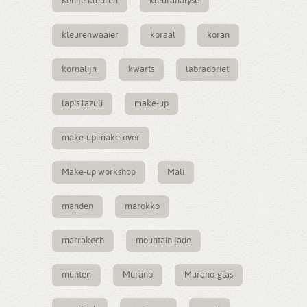
Ken je kleuren
kleuranalyse
kleurenwaaier
koraal
koran
kornalijn
kwarts
labradoriet
lapis lazuli
make-up
make-up make-over
Make-up workshop
Mali
manden
marokko
marrakech
mountain jade
munten
Murano
Murano-glas