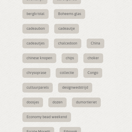
bergkristal
Boheems glas
cadeaubon
cadeautje
cadeautjes
chalcedoon
China
chinese knopen
chips
choker
chrysoprase
collectie
Congo
cultuurparels
designwedstrijd
doosjes
dozen
dumortieriet
Economy bead weekend
Ercole Moretti
Ethiopië