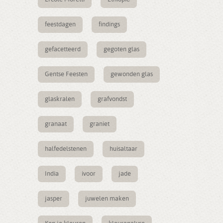
feestdagen
findings
gefacetteerd
gegoten glas
Gentse Feesten
gewonden glas
glaskralen
grafvondst
granaat
graniet
halfedelstenen
huisaltaar
India
ivoor
jade
jasper
juwelen maken