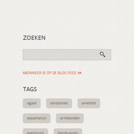
ZOEKEN
ABONNEER JE OP DE BLOG FEED
TAGS
agaat
amazoniet
amethist
aquamarijn
armbanden
aventurijn
barokparels