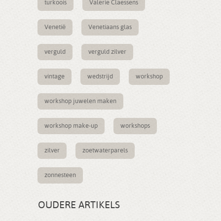
turkoois
Valerie Claessens
Venetië
Venetiaans glas
verguld
verguld zilver
vintage
wedstrijd
workshop
workshop juwelen maken
workshop make-up
workshops
zilver
zoetwaterparels
zonnesteen
OUDERE ARTIKELS