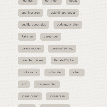
neolitisch
oorringen
opaal
openingsuren
opleidingscheques
oud Europees glas
oude glaskralen
Pakistan
parelmoer
parels knopen
personal styling
precolumbiaans
Renate D'hoker
rookkwarts
ruilhandel
schelp
slot
spingewichten
spiraaldraad
sponskoraal