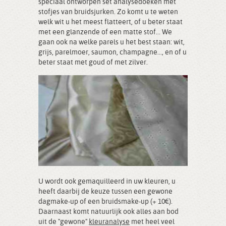
speciaal ontworpen set analysedoeken met
stofjes van bruidsjurken. Zo komt u te weten
welk wit u het meest flatteert, of u beter staat
met een glanzende of een matte stof... We
gaan ook na welke parels u het best staan: wit,
grijs, parelmoer, saumon, champagne..., en of u
beter staat met goud of met zilver.
U wordt ook gemaquilleerd in uw kleuren, u
heeft daarbij de keuze tussen een gewone
dagmake-up of een bruidsmake-up (+ 10€).
Daarnaast komt natuurlijk ook alles aan bod
uit de "gewone"
kleuranalyse
met heel veel