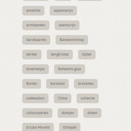
amethist
aquamarijn
armbanden
aventurijn
barokparels
Basisworkshop
berber
bergkristal
bijbel
bloemetjes
Boheems glas
Bondo
borsttooi
briolettes
cadeaubon
China
collectie
cultuurparels
doosjes
dozen
Ercole Moretti
Ethiopië