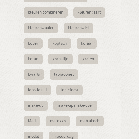
kleuren combineren
kleurenkaart
kleurenwaaier
kleurenwiel
koper
koptisch
koraal
koran
kornalijn
kralen
kwarts
labradoriet
lapis lazuli
lentefeest
make-up
make-up make-over
Mali
marokko
marrakech
model
moederdag