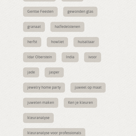
Gentse Feesten
gewonden glas
granaat
halfedelstenen
herfst
howliet
huisaltaar
Idar Oberstein
India
ivoor
jade
jasper
jewelry home party
juweel op maat
juwelen maken
Ken je kleuren
kleuranalyse
kleuranalyse voor professionals