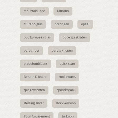
mountain jade
Murano
Murano-glas
oorringen
opaal
oud Europees glas
oude glaskralen
parelmoer
parels knopen
precolumbiaans
quick scan
Renate D'hoker
rookkwarts
spingewichten
sponskoraal
sterling zilver
stockverkoop
Toon Coussement
turkoois