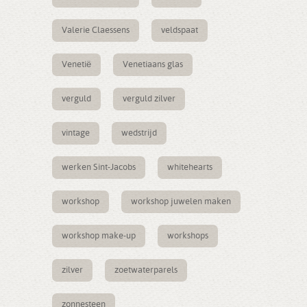
Valerie Claessens
veldspaat
Venetië
Venetiaans glas
verguld
verguld zilver
vintage
wedstrijd
werken Sint-Jacobs
whitehearts
workshop
workshop juwelen maken
workshop make-up
workshops
zilver
zoetwaterparels
zonnesteen