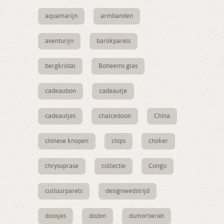
aquamarijn
armbanden
aventurijn
barokparels
bergkristal
Boheems glas
cadeaubon
cadeautje
cadeautjes
chalcedoon
China
chinese knopen
chips
choker
chrysoprase
collectie
Congo
cultuurparels
designwedstrijd
doosjes
dozen
dumortieriet