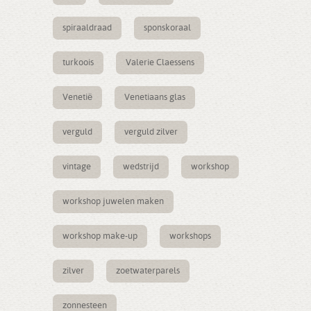
spiraaldraad
sponskoraal
turkoois
Valerie Claessens
Venetië
Venetiaans glas
verguld
verguld zilver
vintage
wedstrijd
workshop
workshop juwelen maken
workshop make-up
workshops
zilver
zoetwaterparels
zonnesteen