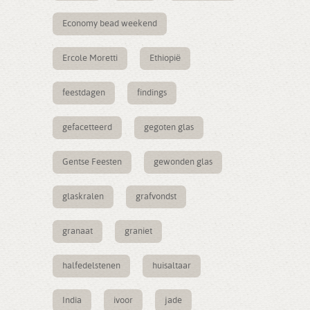
Economy bead weekend
Ercole Moretti
Ethiopië
feestdagen
findings
gefacetteerd
gegoten glas
Gentse Feesten
gewonden glas
glaskralen
grafvondst
granaat
graniet
halfedelstenen
huisaltaar
India
ivoor
jade