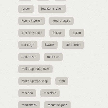
jasper
juwelen maken
Ken je kleuren
kleuranalyse
kleurenwaaier
koraal
koran
kornalijn
kwarts
labradoriet
lapis lazuli
make-up
make-up make-over
Make-up workshop
Mali
manden
marokko
marrakech
mountain jade