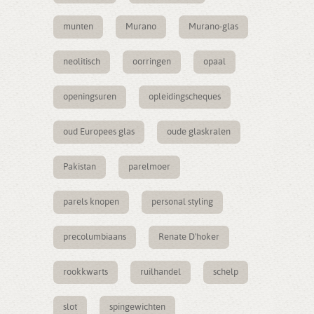
munten
Murano
Murano-glas
neolitisch
oorringen
opaal
openingsuren
opleidingscheques
oud Europees glas
oude glaskralen
Pakistan
parelmoer
parels knopen
personal styling
precolumbiaans
Renate D'hoker
rookkwarts
ruilhandel
schelp
slot
spingewichten