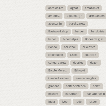
accessoires
agaat
amazoniet
amethist
aquamarijn
armbanden
aventurijn
barokparels
Basisworkshop
berber
bergkristal
bijbel
bloemetjes
Boheems glas
Bondo
borsttooi
briolettes
cadeaubon
China
collectie
cultuurparels
doosjes
dozen
Ercole Moretti
Ethiopië
Gentse Feesten
gewonden glas
granaat
halfedelstenen
herfst
howliet
huisaltaar
Idar Oberstein
India
ivoor
jade
jasper