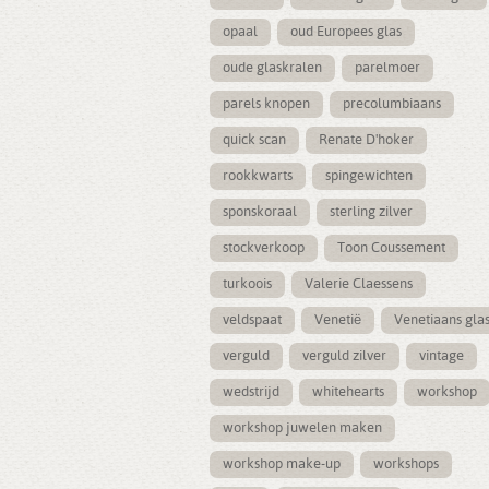
opaal
oud Europees glas
oude glaskralen
parelmoer
parels knopen
precolumbiaans
quick scan
Renate D'hoker
rookkwarts
spingewichten
sponskoraal
sterling zilver
stockverkoop
Toon Coussement
turkoois
Valerie Claessens
veldspaat
Venetië
Venetiaans gla
verguld
verguld zilver
vintage
wedstrijd
whitehearts
workshop
workshop juwelen maken
workshop make-up
workshops