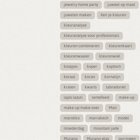
jewelry home party
juweel op maat
juwelen maken
Ken je kleuren
kleuranalyse
kleuranalyse voor professionals
kleuren combineren
kleurenkaart
kleurenwaaier
kleurenwiel
koopjes
koper
koptisch
koraal
koran
kornalijn
kralen
kwarts
labradoriet
lapis lazuli
lentefeest
make-up
make-up make-over
Mali
marokko
marrakech
model
moederdag
mountain jade
Murano
Murano-glas
oorringen