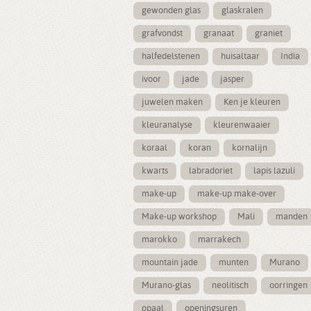
gewonden glas
glaskralen
grafvondst
granaat
graniet
halfedelstenen
huisaltaar
India
ivoor
jade
jasper
juwelen maken
Ken je kleuren
kleuranalyse
kleurenwaaier
koraal
koran
kornalijn
kwarts
labradoriet
lapis lazuli
make-up
make-up make-over
Make-up workshop
Mali
manden
marokko
marrakech
mountain jade
munten
Murano
Murano-glas
neolitisch
oorringen
opaal
openingsuren