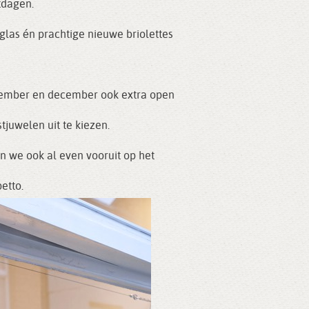
tdagen.
las én prachtige nieuwe briolettes
ember en december ook extra open
tjuwelen uit te kiezen.
n we ook al even vooruit op het
etto.