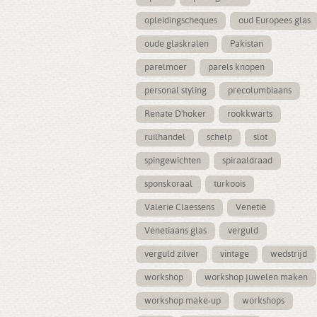
opleidingscheques
oud Europees glas
oude glaskralen
Pakistan
parelmoer
parels knopen
personal styling
precolumbiaans
Renate D'hoker
rookkwarts
ruilhandel
schelp
slot
spingewichten
spiraaldraad
sponskoraal
turkoois
Valerie Claessens
Venetië
Venetiaans glas
verguld
verguld zilver
vintage
wedstrijd
workshop
workshop juwelen maken
workshop make-up
workshops