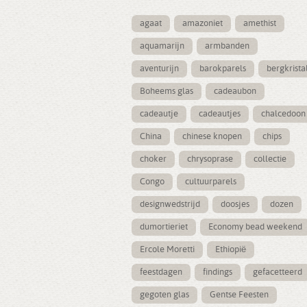
agaat
amazoniet
amethist
aquamarijn
armbanden
aventurijn
barokparels
bergkrista
Boheems glas
cadeaubon
cadeautje
cadeautjes
chalcedoon
China
chinese knopen
chips
choker
chrysoprase
collectie
Congo
cultuurparels
designwedstrijd
doosjes
dozen
dumortieriet
Economy bead weekend
Ercole Moretti
Ethiopië
feestdagen
findings
gefacetteerd
gegoten glas
Gentse Feesten