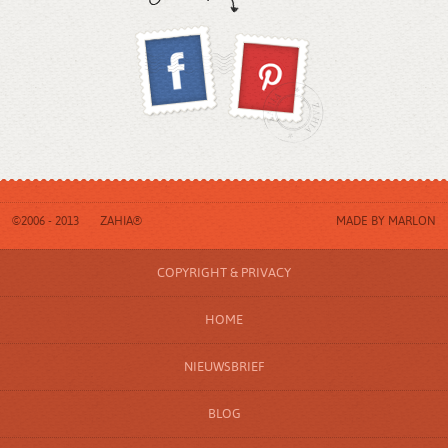
©2006 - 2013
ZAHIA®
MADE BY
MARLON
COPYRIGHT & PRIVACY
HOME
NIEUWSBRIEF
BLOG