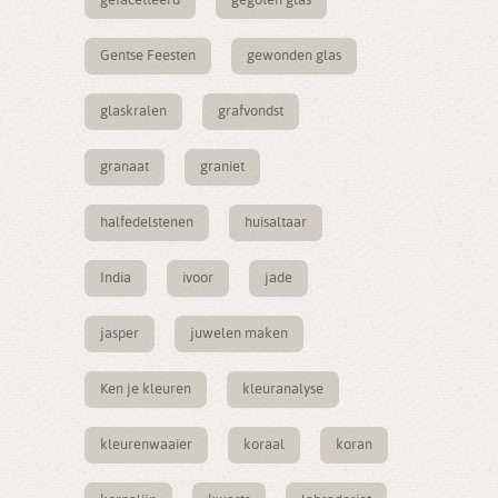
gefacetteerd
gegoten glas
Gentse Feesten
gewonden glas
glaskralen
grafvondst
granaat
graniet
halfedelstenen
huisaltaar
India
ivoor
jade
jasper
juwelen maken
Ken je kleuren
kleuranalyse
kleurenwaaier
koraal
koran