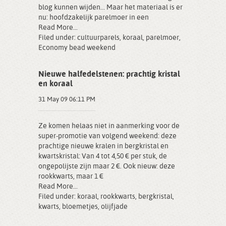
blog kunnen wijden... Maar het materiaal is er
nu: hoofdzakelijk parelmoer in een
Read More...
Filed under:
cultuurparels
,
koraal
,
parelmoer
,
Economy bead weekend
Nieuwe halfedelstenen: prachtig kristal
en koraal
31 May 09 06:11 PM
Ze komen helaas niet in aanmerking voor de
super-promotie van volgend weekend: deze
prachtige nieuwe kralen in bergkristal en
kwartskristal: Van 4 tot 4,50 € per stuk, de
ongepolijste zijn maar 2 €. Ook nieuw: deze
rookkwarts, maar 1 €
Read More...
Filed under:
koraal
,
rookkwarts
,
bergkristal
,
kwarts
,
bloemetjes
,
olijfjade