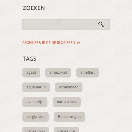
ZOEKEN
ABONNEER JE OP DE BLOG FEED
TAGS
agaat
amazoniet
amethist
aquamarijn
armbanden
aventurijn
barokparels
bergkristal
Boheems glas
cadeaubon
cadeautje