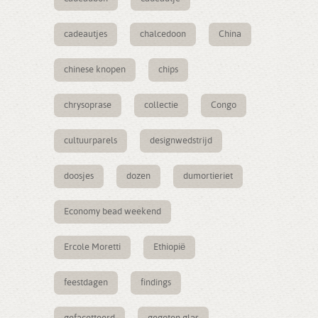
cadeautjes
chalcedoon
China
chinese knopen
chips
chrysoprase
collectie
Congo
cultuurparels
designwedstrijd
doosjes
dozen
dumortieriet
Economy bead weekend
Ercole Moretti
Ethiopië
feestdagen
findings