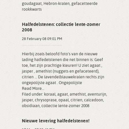
goudagaat
,
Hebron-kralen
,
gefacetteerde
rookkwarts
Halfedelstenen: collectie lente-zomer
2008
28 February 08 09:01 PM
Hierbij zoals beloofd foto's van de nieuwe
lading halfedelstenen die net binnen is: Geef
toe, het zijn prachtige kleuren! U ziet agaat ,
jasper , amethist (nuggets en gefaceteerd),
citrien ... De lavendelblauwekralen rechts zijn
ongepolijste agaat . Ongepolijste
Read More...
Filed under:
koraal
,
agaat
,
amethist
,
aventurijn
,
jasper
,
chrysoprase
,
opaal
,
citrien
,
calcedoon
,
obsidiaan
,
collectie lente-zomer 2008
Nieuwe levering halfedelstenen!