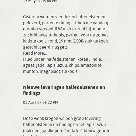
17 May 07 05:48 PM
Gisteren werden vier dozen halfedelstenen
geleverd, perfecte timing: ik heb me vandaag
dus niet verveeld! Wat zit er zoal bij: mooie
zachtblauwe turkoois, perfect voor de zomer:
kalkturkoois, rond, 19 mm, 2,50€/stuk turkoois,
gestabiliseerd, nuggets,
Read More...
Filed under:
halfedelstenen
,
koraal
,
India
,
agaat
,
jade
,
lapis lazuli
,
chips
,
amazoniet
,
munten
,
magnesiet
,
turkoois
Nieuwe leveringen halfedelstenen en
findings
01 April 07 06:22 PM
Deze week kregen we een grote levering
halfedelstenen en findings: veel lapis lazuli
(ook een goedkopere "imitatie": blauw-getinte