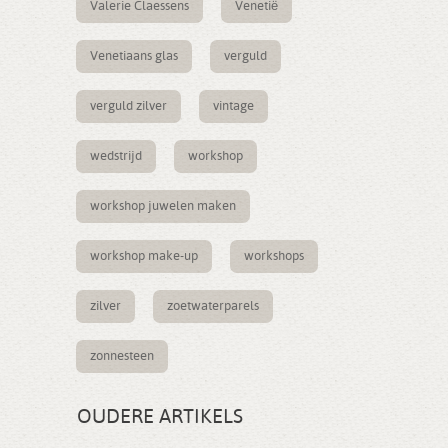
Valerie Claessens
Venetië
Venetiaans glas
verguld
verguld zilver
vintage
wedstrijd
workshop
workshop juwelen maken
workshop make-up
workshops
zilver
zoetwaterparels
zonnesteen
OUDERE ARTIKELS