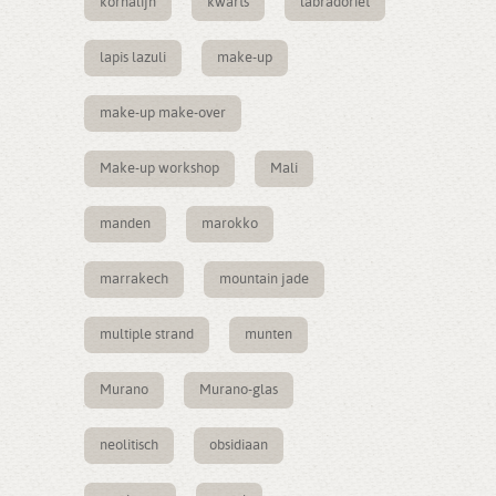
kornalijn
kwarts
labradoriet
lapis lazuli
make-up
make-up make-over
Make-up workshop
Mali
manden
marokko
marrakech
mountain jade
multiple strand
munten
Murano
Murano-glas
neolitisch
obsidiaan