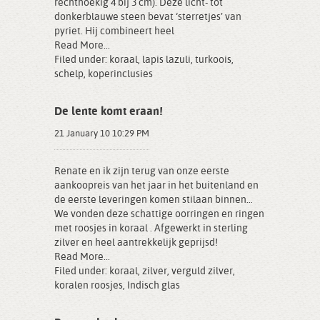
rechthoekig 4 bij 3 cm). Deze licht- tot
donkerblauwe steen bevat ‘sterretjes’ van
pyriet. Hij combineert heel
Read More...
Filed under:
koraal
,
lapis lazuli
,
turkoois
,
schelp
,
koperinclusies
De lente komt eraan!
21 January 10 10:29 PM
Renate en ik zijn terug van onze eerste
aankoopreis van het jaar in het buitenland en
de eerste leveringen komen stilaan binnen…
We vonden deze schattige oorringen en ringen
met roosjes in koraal . Afgewerkt in sterling
zilver en heel aantrekkelijk geprijsd!
Read More...
Filed under:
koraal
,
zilver
,
verguld zilver
,
koralen roosjes
,
Indisch glas