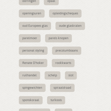
oorringen
opaal
openingsuren
opleidingscheques
oud Europees glas
oude glaskralen
parelmoer
parels knopen
personal styling
precolumbiaans
Renate D'hoker
rookkwarts
ruilhandel
schelp
slot
spingewichten
spiraaldraad
sponskoraal
turkoois