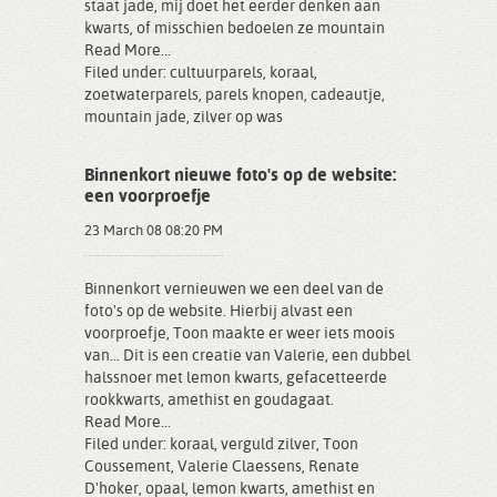
staat jade, mij doet het eerder denken aan
kwarts, of misschien bedoelen ze mountain
Read More...
Filed under:
cultuurparels
,
koraal
,
zoetwaterparels
,
parels knopen
,
cadeautje
,
mountain jade
,
zilver op was
Binnenkort nieuwe foto's op de website:
een voorproefje
23 March 08 08:20 PM
Binnenkort vernieuwen we een deel van de
foto's op de website. Hierbij alvast een
voorproefje, Toon maakte er weer iets moois
van... Dit is een creatie van Valerie, een dubbel
halssnoer met lemon kwarts, gefacetteerde
rookkwarts, amethist en goudagaat.
Read More...
Filed under:
koraal
,
verguld zilver
,
Toon
Coussement
,
Valerie Claessens
,
Renate
D'hoker
,
opaal
,
lemon kwarts
,
amethist en