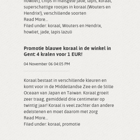
howliet), chips in maïsgele jade, lapis, koraal;
superschattige roosjes in koraal (Wouters en
Hendrix!), verschillende soorten
Read More...
Filed under:
koraal
,
Wouters en Hendrix
,
howliet
,
jade
,
lapis lazuli
Promotie blauwe koraal in de winkel in
Gent: 4 kralen voor 1 EUR!
04 November 06 04:05 PM
Koraal bestaat in verschillende kleuren en
komt voor in de Middellandse Zee en de Stille
Oceaan van Japan en Taiwan. Koraal groeit
zeer traag, gemiddeld drie centimeter op
twintig jaar! Koraal is veel zachter dan andere
edelstenen en moet daarom met zorg
Read More...
Filed under:
koraal
,
promotie