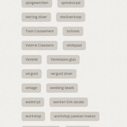
spingewichten
sponskoraal
sterling zilver
stockverkoop
Toon Coussement
turkoois
Valerie Claessens
veldspaat
Venetië
Venetiaans glas
verguld
verguld zilver
vintage
wedding beads
wedstrijd
werken Sint-Jacobs
workshop
workshop juwelen maken