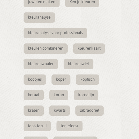
juwelen maken
Ken je kleuren
kleuranalyse
kleuranalyse voor professionals
kleuren combineren
kleurenkaart
kleurenwaaier
kleurenwiel
koopjes
koper
koptisch
koraal
koran
kornalijn
kralen
kwarts
labradoriet
lapis lazuli
lentefeest