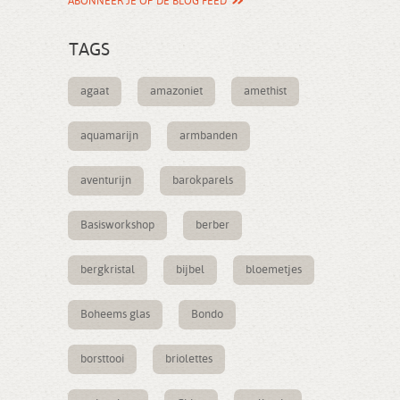
ABONNEER JE OP DE BLOG FEED
TAGS
agaat
amazoniet
amethist
aquamarijn
armbanden
aventurijn
barokparels
Basisworkshop
berber
bergkristal
bijbel
bloemetjes
Boheems glas
Bondo
borsttooi
briolettes