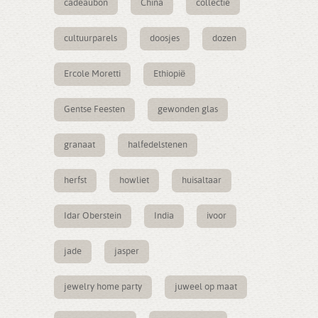
cadeaubon
China
collectie
cultuurparels
doosjes
dozen
Ercole Moretti
Ethiopië
Gentse Feesten
gewonden glas
granaat
halfedelstenen
herfst
howliet
huisaltaar
Idar Oberstein
India
ivoor
jade
jasper
jewelry home party
juweel op maat