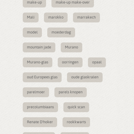
make-up
make-up make-over
Mali
marokko
marrakech
model
moederdag
mountain jade
Murano
Murano-glas
oorringen
opaal
oud Europees glas
oude glaskralen
parelmoer
parels knopen
precolumbiaans
quick scan
Renate D'hoker
rookkwarts