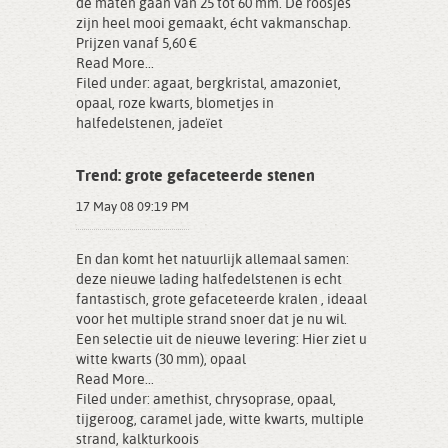
de maten gaan van 25 tot 60 mm. De roosjes
zijn heel mooi gemaakt, écht vakmanschap.
Prijzen vanaf 5,60 €
Read More...
Filed under:
agaat
,
bergkristal
,
amazoniet
,
opaal
,
roze kwarts
,
blometjes in
halfedelstenen
,
jadeïet
Trend: grote gefaceteerde stenen
17 May 08 09:19 PM
En dan komt het natuurlijk allemaal samen:
deze nieuwe lading halfedelstenen is echt
fantastisch, grote gefaceteerde kralen , ideaal
voor het multiple strand snoer dat je nu wil.
Een selectie uit de nieuwe levering: Hier ziet u
witte kwarts (30 mm), opaal
Read More...
Filed under:
amethist
,
chrysoprase
,
opaal
,
tijgeroog
,
caramel jade
,
witte kwarts
,
multiple
strand
,
kalkturkoois