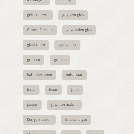
feestdagen
findings
gefacetteerd
gegoten glas
Gentse Feesten
gewonden glas
glaskralen
grafvondst
granaat
graniet
halfedelstenen
huisaltaar
India
ivoor
jade
jasper
juwelen maken
Ken je kleuren
kleuranalyse