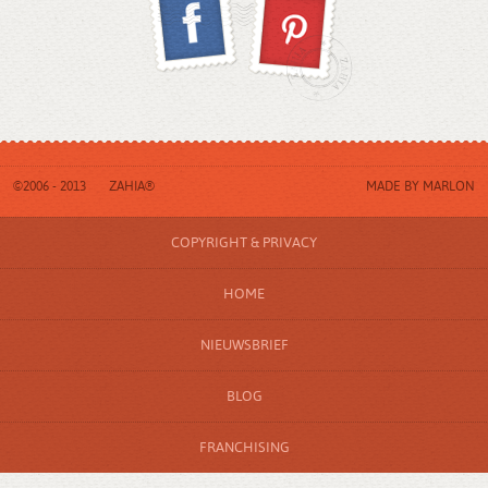
©2006 - 2013
ZAHIA®
MADE BY
MARLON
COPYRIGHT & PRIVACY
HOME
NIEUWSBRIEF
BLOG
FRANCHISING