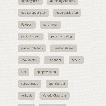
openingsuren
opleidingscheques
oud Europees glas
oude glaskralen
Pakistan
parelmoer
parels knopen
personal styling
precolumbiaans
Renate D'hoker
rookkwarts
ruilhandel
schelp
slot
spingewichten
spiraaldraad
sponskoraal
turkoois
Valerie Claessens