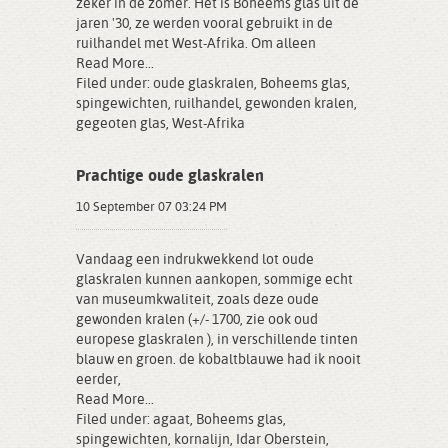
zeker in de zomer. Het is Boheems glas uit de
jaren '30, ze werden vooral gebruikt in de
ruilhandel met West-Afrika. Om alleen
Read More...
Filed under:
oude glaskralen
,
Boheems glas
,
spingewichten
,
ruilhandel
,
gewonden kralen
,
gegeoten glas
,
West-Afrika
Prachtige oude glaskralen
10 September 07 03:24 PM
Vandaag een indrukwekkend lot oude
glaskralen kunnen aankopen, sommige echt
van museumkwaliteit, zoals deze oude
gewonden kralen (+/- 1700, zie ook oud
europese glaskralen ), in verschillende tinten
blauw en groen. de kobaltblauwe had ik nooit
eerder,
Read More...
Filed under:
agaat
,
Boheems glas
,
spingewichten
,
kornalijn
,
Idar Oberstein
,