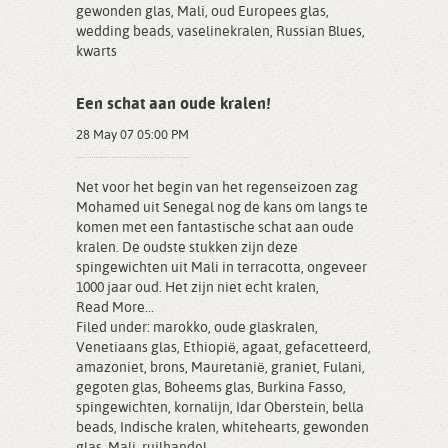
gewonden glas
,
Mali
,
oud Europees glas
,
wedding beads
,
vaselinekralen
,
Russian Blues
,
kwarts
Een schat aan oude kralen!
28 May 07 05:00 PM
Net voor het begin van het regenseizoen zag
Mohamed uit Senegal nog de kans om langs te
komen met een fantastische schat aan oude
kralen. De oudste stukken zijn deze
spingewichten uit Mali in terracotta, ongeveer
1000 jaar oud. Het zijn niet echt kralen,
Read More...
Filed under:
marokko
,
oude glaskralen
,
Venetiaans glas
,
Ethiopië
,
agaat
,
gefacetteerd
,
amazoniet
,
brons
,
Mauretanië
,
graniet
,
Fulani
,
gegoten glas
,
Boheems glas
,
Burkina Fasso
,
spingewichten
,
kornalijn
,
Idar Oberstein
,
bella
beads
,
Indische kralen
,
whitehearts
,
gewonden