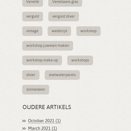
Venetië
Venetiaans glas
verguld
verguld zilver
vintage
wedstrijd
workshop
workshop juwelen maken
workshop make-up
workshops
zilver
zoetwaterparels
zonnesteen
OUDERE ARTIKELS
October 2021 (1)
March 2021 (1)