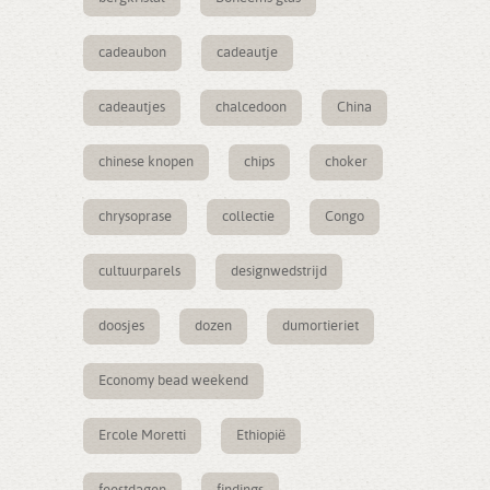
cadeaubon
cadeautje
cadeautjes
chalcedoon
China
chinese knopen
chips
choker
chrysoprase
collectie
Congo
cultuurparels
designwedstrijd
doosjes
dozen
dumortieriet
Economy bead weekend
Ercole Moretti
Ethiopië