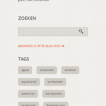
glas
,
Mali
,
ruilhandel
ZOEKEN
ABONNEER JE OP DE BLOG FEED
TAGS
agaat
amazoniet
amethist
aquamarijn
armbanden
aventurijn
barokparels
bergkristal
Boheems glas