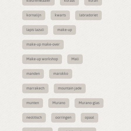
kleurenwaaier
koraal
koran
kornalijn
kwarts
labradoriet
lapis lazuli
make-up
make-up make-over
Make-up workshop
Mali
manden
marokko
marrakech
mountain jade
munten
Murano
Murano-glas
neolitisch
oorringen
opaal