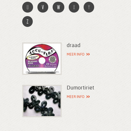
u
v
w
x
y
z
draad
MEER INFO
Dumortiriet
MEER INFO