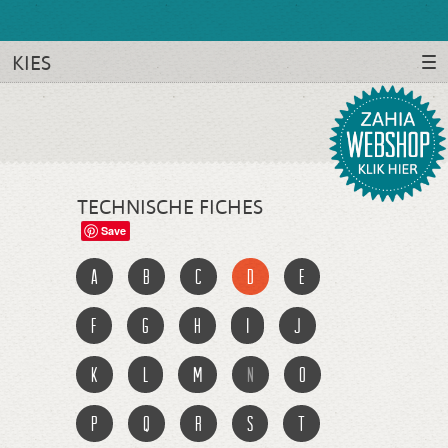
KIES
TECHNISCHE FICHES
Save
a
b
c
d
e
f
g
h
i
j
k
l
m
n
o
p
q
r
s
t