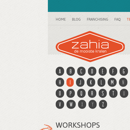
HOME
BLOG
FRANCHISING
FAQ
T
a
b
c
d
e
f
g
h
i
j
k
l
m
n
o
p
q
r
s
t
u
v
w
x
y
z
WORKSHOPS