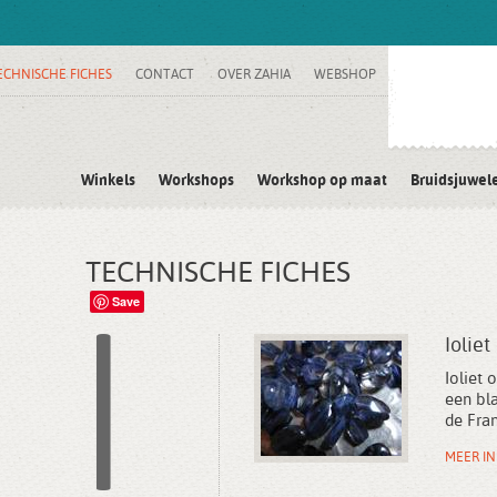
ECHNISCHE FICHES
CONTACT
OVER ZAHIA
WEBSHOP
Winkels
Workshops
Workshop op maat
Bruidsjuwel
TECHNISCHE FICHES
I
Save
Ioliet
Ioliet 
een bl
de Fra
MEER I