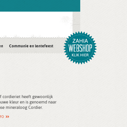
en
Communie en lentefeest
of cordieriet heeft gewoonlijk
auwe kleur en is genoemd naar
nse mineraloog Cordier.
NFO