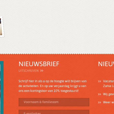
NIEUWSBRIEF
NIEU
UITSCHRIJVEN
Schrijf hier in als u op de hoogte wilt blijven van
Vacatu
de activiteiten. En op uw verjaardag krijgt u van
Zahia 
ons een kortingsbon van 10% toegestuurd!
Wij ge
Weer wi