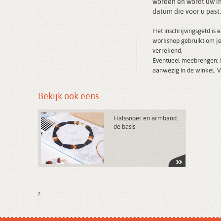
worden en wordt uw in
datum die voor u past
Het inschrijvingsgeld is
e
workshop gebruikt om je
verrekend.
Eventueel meebrengen: kn
aanwezig in de winkel. Ve
Bekijk ook eens
Halssnoer en armband:
de basis
²