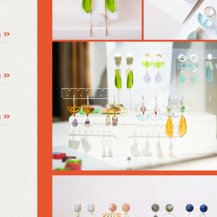
)
)
)