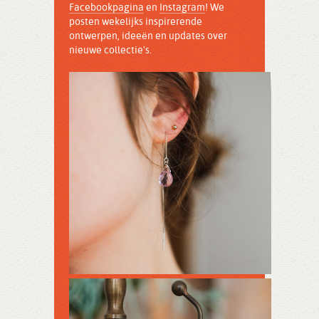
Facebookpagina
en
Instagram
! We
posten wekelijks inspirerende
ontwerpen, ideeën en updates over
nieuwe collectie's.