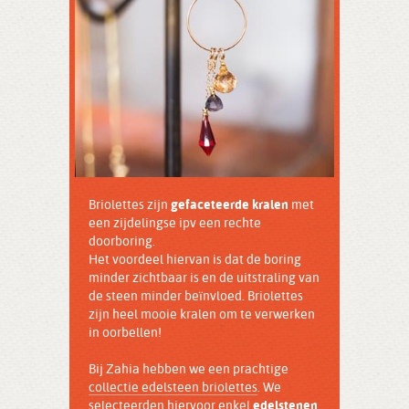
Briolettes zijn
gefaceteerde kralen
met
een zijdelingse ipv een rechte
doorboring.
Het voordeel hiervan is dat de boring
minder zichtbaar is en de uitstraling van
de steen minder beïnvloed. Briolettes
zijn heel mooie kralen om te verwerken
in oorbellen!
Bij Zahia hebben we een prachtige
collectie edelsteen briolettes
. We
selecteerden hiervoor enkel
edelstenen