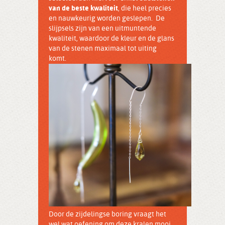
van de beste kwaliteit
, die heel precies
en nauwkeurig worden geslepen. De
slijpsels zijn van een uitmuntende
kwaliteit, waardoor de kleur en de glans
van de stenen maximaal tot uiting
komt.
Door de zijdelingse boring vraagt het
wel wat oefening om deze kralen mooi