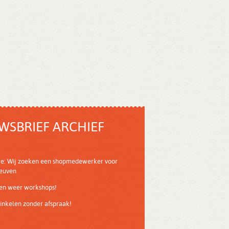
WSBRIEF ARCHIEF
re: Wij zoeken een shopmedewerker voor
Leuven
ven weer workshops!
nkelen zonder afspraak!