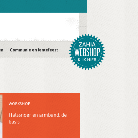
en
Communie en lentefeest
WORKSHOP
Halssnoer en armband: de
basis