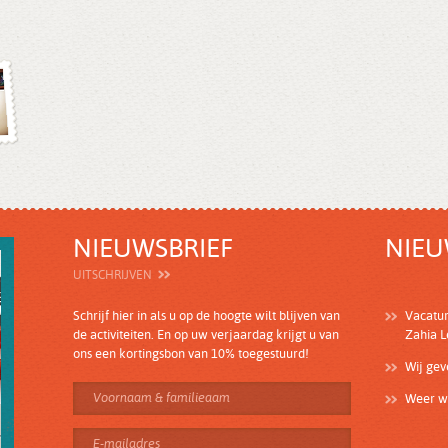
NIEUWSBRIEF
NIEU
UITSCHRIJVEN
Schrijf hier in als u op de hoogte wilt blijven van
Vacatu
de activiteiten. En op uw verjaardag krijgt u van
Zahia 
ons een kortingsbon van 10% toegestuurd!
Wij ge
Weer wi