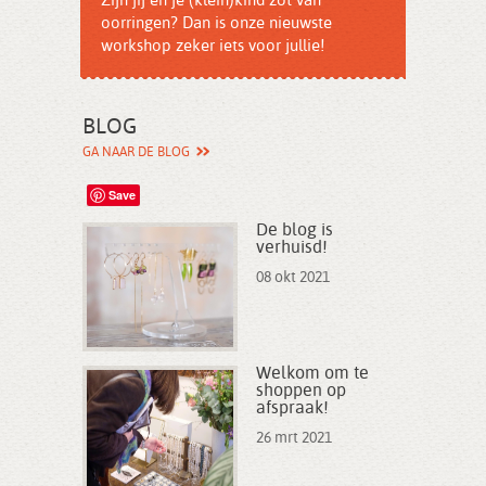
Zijn jij en je (klein)kind zot van
Nu enkel bij Zahia Antwerpen in de
oorringen? Dan is onze nieuwste
workshopruimte
workshop zeker iets voor jullie!
BLOG
GA NAAR DE BLOG
Save
De blog is
verhuisd!
08 okt 2021
Welkom om te
shoppen op
afspraak!
26 mrt 2021