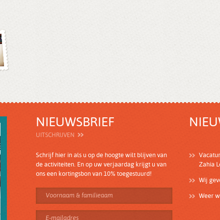
NIEUWSBRIEF
NIEU
UITSCHRIJVEN
Schrijf hier in als u op de hoogte wilt blijven van
Vacatu
de activiteiten. En op uw verjaardag krijgt u van
Zahia 
ons een kortingsbon van 10% toegestuurd!
Wij ge
Weer wi