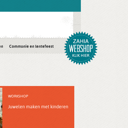
en
Communie en lentefeest
WORKSHOP
Juwelen maken met kinderen