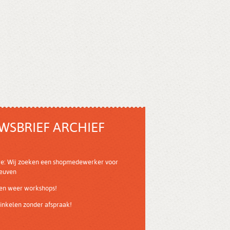
WSBRIEF ARCHIEF
re: Wij zoeken een shopmedewerker voor
Leuven
ven weer workshops!
nkelen zonder afspraak!