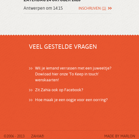
ZATERDAG 24 OKTOBER 2026
Antwerpen om 14:15
INSCHRIJVEN
(1)
VEEL GESTELDE VRAGEN
Wil je iemand verrassen met een juweeltje?
Dowload hier onze 'To Keep in touch'
wenskaarten!
Zit Zahia ook op Facebook?
Hoe maak je een oogje voor een oorring?
©2006 - 2013
ZAHIA®
MADE BY
MARLON