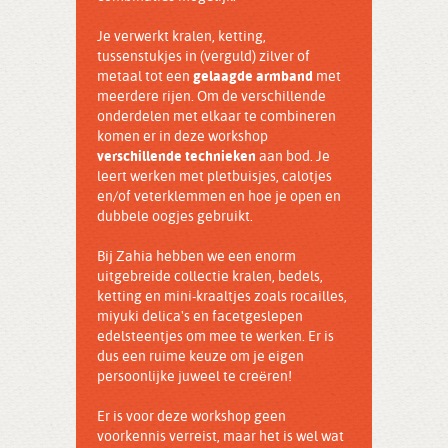
Je verwerkt kralen, ketting,
tussenstukjes in (verguld) zilver of
metaal tot een
gelaagde armband
met
meerdere rijen. Om de verschillende
onderdelen met elkaar te combineren
komen er in deze workshop
verschillende technieken
aan bod. Je
leert werken met pletbuisjes, calotjes
en/of veterklemmen en hoe je open en
dubbele oogjes gebruikt.
Bij Zahia hebben we een enorm
uitgebreide collectie kralen, bedels,
ketting en mini-kraaltjes zoals rocailles,
miyuki delica's en facetgeslepen
edelsteentjes om mee te werken. Er is
dus een ruime keuze om je eigen
persoonlijke juweel te creëren!
Er is voor deze workshop geen
voorkennis verreist, maar het is wel wat