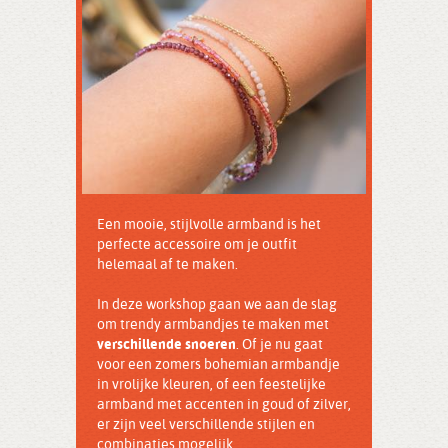
Een mooie, stijlvolle armband is het
perfecte accessoire om je outfit
helemaal af te maken.
In deze workshop gaan we aan de slag
om trendy armbandjes te maken met
verschillende snoeren
. Of je nu gaat
voor een zomers bohemian armbandje
in vrolijke kleuren, of een feestelijke
armband met accenten in goud of zilver,
er zijn veel verschillende stijlen en
combinaties mogelijk.