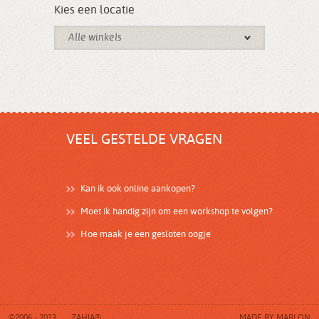
Kies een locatie
Alle winkels
VEEL GESTELDE VRAGEN
Kan ik ook online aankopen?
Moet ik handig zijn om een workshop te volgen?
Hoe maak je een gesloten oogje
©2006 - 2013
ZAHIA®
MADE BY
MARLON