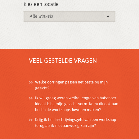
Kies een locatie
Alle winkels
VEEL GESTELDE VRAGEN
Welke oorringen passen het beste bij mijn
gezicht?
Ik wil graag weten welke lengte van halssnoer
ideaal is bij mijn gezichtsvorm. Komt dit ook aan
bod in de workshops Juwelen maken?
Krijg ik het inschrijvingsgeld van een workshop
terug als ik niet aanwezig kan zijn?