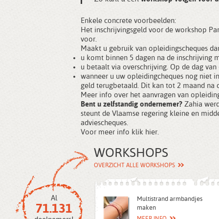
Enkele concrete voorbeelden:
Het inschrijvingsgeld voor de workshop Par
voor.
Maakt u gebruik van opleidingscheques dan
u komt binnen 5 dagen na de inschrijving 
u betaalt via overschrijving. Op de dag van
wanneer u uw opleidingcheques nog niet in
geld terugbetaald. Dit kan tot 2 maand na
Meer info over het aanvragen van opleidin
Bent u zelfstandig ondernemer?
Zahia werd
steunt de Vlaamse regering kleine en mid
adviescheques.
Voor meer info
klik hier
.
WORKSHOPS
OVERZICHT ALLE WORKSHOPS
Al
Multistrand armbandjes
71.131
maken