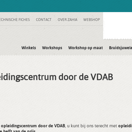
ECHNISCHE FICHES
CONTACT
OVER ZAHIA
WEBSHOP
Winkels
Workshops
Workshop op maat
Bruidsjuwel
leidingscentrum door de VDAB
ls opleidingscentrum door de VDAB
, u kunt bij ons terecht met
opleid
helft van de prijs
.