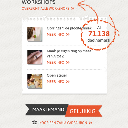
WORKSHOPS
OVERZICHT ALLE WORKSHOPS
Al
Oorringen: de plooitechniek
71.138
MEER INFO
deelnemers!
Maak je eigen ring op maat
van A tot Z
MEER INFO
Open atelier
MEER INFO
KOOP EEN ZAHIA CADEAUBON