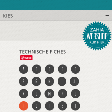
KIES
TECHNISCHE FICHES
Save
a
b
c
d
e
f
g
h
i
j
k
l
m
n
o
p
q
r
s
t