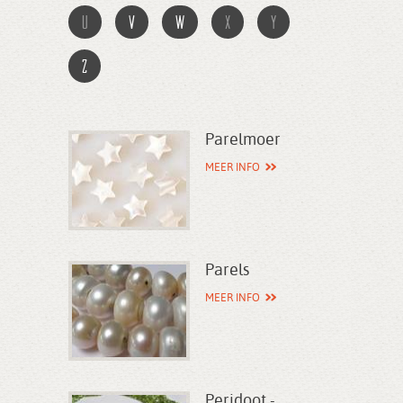
u
v
w
x
y
z
Parelmoer
MEER INFO
Parels
MEER INFO
Peridoot -