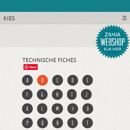
KIES
TECHNISCHE FICHES
Save
a
b
c
d
e
f
g
h
i
j
k
l
m
n
o
p
q
r
s
t