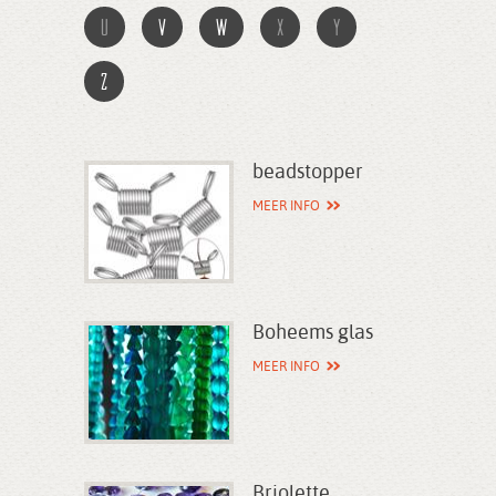
u
v
w
x
y
z
beadstopper
MEER INFO
Boheems glas
MEER INFO
Briolette