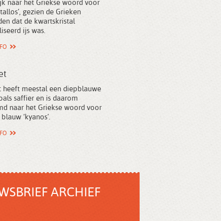
jk naar het Griekse woord voor
ystallos’, gezien de Grieken
en dat de kwartskristal
liseerd ijs was.
NFO
et
t heeft meestal een diepblauwe
oals saffier en is daarom
d naar het Griekse woord voor
 blauw ‘kyanos’.
NFO
WSBRIEF ARCHIEF