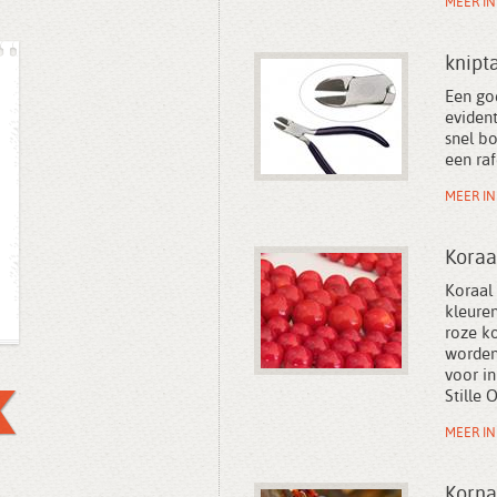
MEER I
knipt
Een goe
eviden
snel bo
een raf
MEER I
Koraa
Koraal 
kleuren
roze k
worden
voor i
Stille
MEER I
Kornal