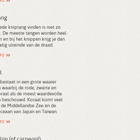
NFO
ang
de kniptang vinden is niet zo
t. De meeste tangen worden heel
t en bij het knippen krijg je dan
elig uiteinde van de draad.
NFO
l
bestaat in een grote waaier
 waarbij de rode, zwarte en
oraal als de meest waardevolle
 beschouwd. Koraal komt veel
n de Middellandse Zee en de
 Oceaan van Japan en Taiwan.
NFO
ijn (of carneool)