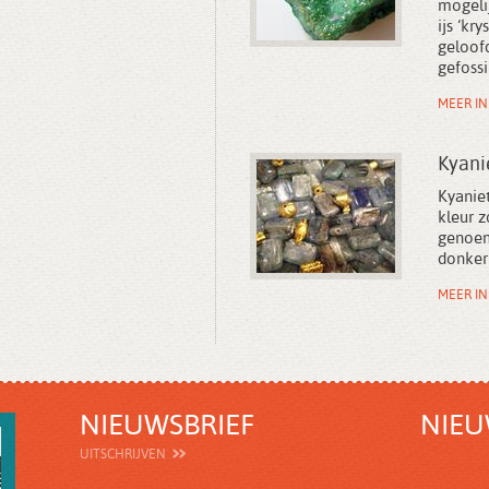
mogeli
ijs ‘kr
geloofd
gefossi
MEER I
Kyani
Kyanie
kleur z
genoem
donker
MEER I
NIEUWSBRIEF
NIEU
UITSCHRIJVEN