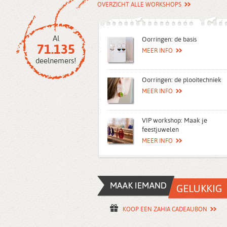
OVERZICHT ALLE WORKSHOPS
Al
Oorringen: de basis
71.135
MEER INFO
deelnemers!
Oorringen: de plooitechniek
MEER INFO
VIP workshop: Maak je
feestjuwelen
MEER INFO
KOOP EEN ZAHIA CADEAUBON