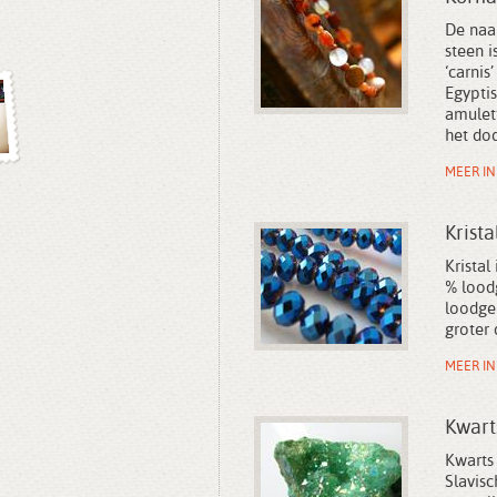
De naa
steen i
‘carnis
Egypti
amulett
het dod
MEER I
Krista
Krista
% lood
loodgeh
groter 
MEER I
Kwart
Kwarts
Slavisc