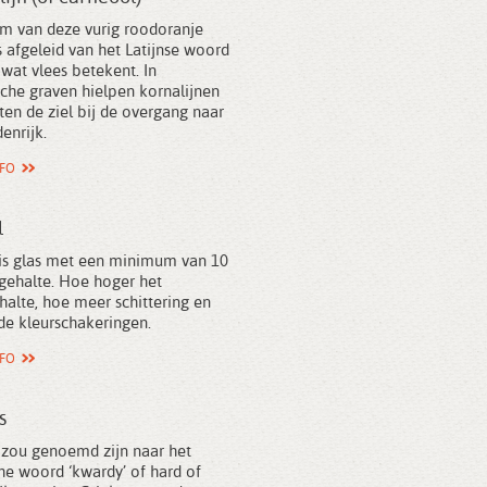
m van deze vurig roodoranje
s afgeleid van het Latijnse woord
’ wat vlees betekent. In
sche graven hielpen kornalijnen
en de ziel bij de overgang naar
enrijk.
NFO
l
l is glas met een minimum van 10
gehalte. Hoe hoger het
alte, hoe meer schittering en
de kleurschakeringen.
NFO
s
 zou genoemd zijn naar het
he woord ‘kwardy’ of hard of