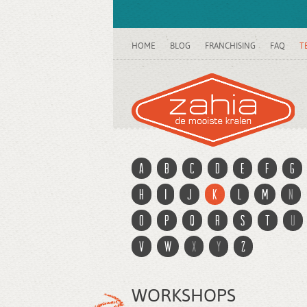
HOME
BLOG
FRANCHISING
FAQ
T
a
b
c
d
e
f
g
h
i
j
k
l
m
n
o
p
q
r
s
t
u
v
w
x
y
z
WORKSHOPS