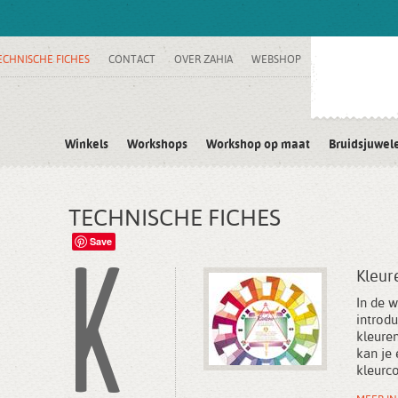
ECHNISCHE FICHES
CONTACT
OVER ZAHIA
WEBSHOP
Winkels
Workshops
Workshop op maat
Bruidsjuwel
TECHNISCHE FICHES
K
Save
Kleur
In de 
introdu
kleuren
kan je
kleurc