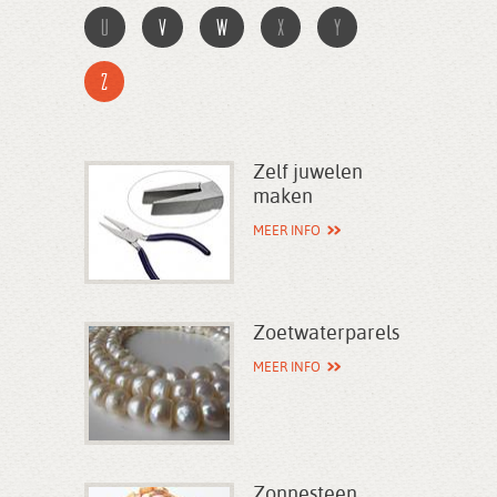
u
v
w
x
y
z
Zelf juwelen
maken
MEER INFO
Zoetwaterparels
MEER INFO
Zonnesteen