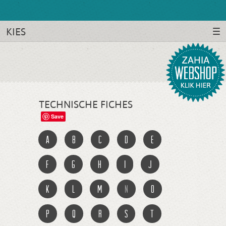
KIES
TECHNISCHE FICHES
Save
a
b
c
d
e
f
g
h
i
j
k
l
m
n
o
p
q
r
s
t