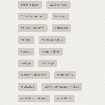
sterling zilver
stockverkoop
Toon Coussement
turkoois
Valerie Claessens
veldspaat
Venetië
Venetiaans glas
verguld
verguld zilver
vintage
wedstrijd
werken Sint-Jacobs
whitehearts
workshop
workshop juwelen maken
workshop make-up
workshops