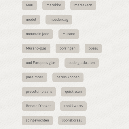
Mali
marokko
marrakech
model
moederdag
mountain jade
Murano
Murano-glas
oorringen
opaal
oud Europees glas
oude glaskralen
parelmoer
parels knopen
precolumbiaans
quick scan
Renate D'hoker
rookkwarts
spingewichten
sponskoraal