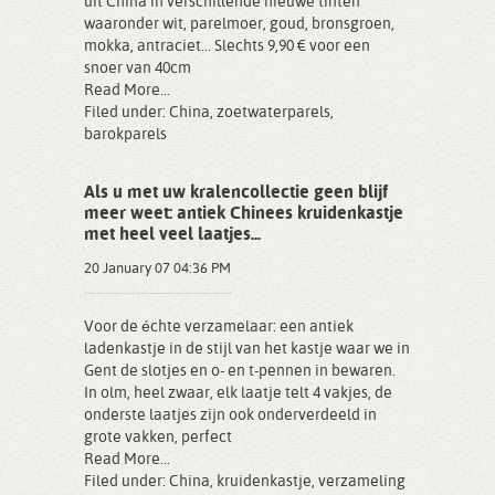
uit China in verschillende nieuwe tinten
waaronder wit, parelmoer, goud, bronsgroen,
mokka, antraciet... Slechts 9,90 € voor een
snoer van 40cm
Read More...
Filed under:
China
,
zoetwaterparels
,
barokparels
Als u met uw kralencollectie geen blijf
meer weet: antiek Chinees kruidenkastje
met heel veel laatjes...
20 January 07 04:36 PM
Voor de échte verzamelaar: een antiek
ladenkastje in de stijl van het kastje waar we in
Gent de slotjes en o- en t-pennen in bewaren.
In olm, heel zwaar, elk laatje telt 4 vakjes, de
onderste laatjes zijn ook onderverdeeld in
grote vakken, perfect
Read More...
Filed under:
China
,
kruidenkastje
,
verzameling