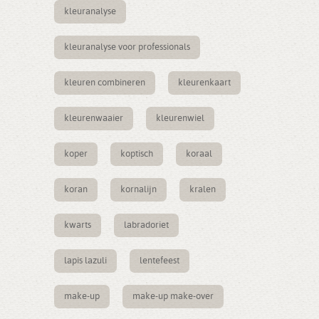
kleuranalyse
kleuranalyse voor professionals
kleuren combineren
kleurenkaart
kleurenwaaier
kleurenwiel
koper
koptisch
koraal
koran
kornalijn
kralen
kwarts
labradoriet
lapis lazuli
lentefeest
make-up
make-up make-over