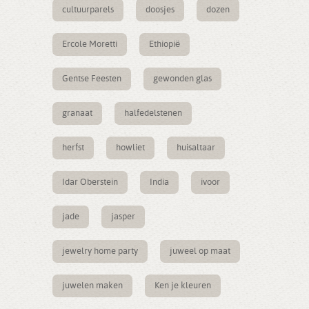
cultuurparels
doosjes
dozen
Ercole Moretti
Ethiopië
Gentse Feesten
gewonden glas
granaat
halfedelstenen
herfst
howliet
huisaltaar
Idar Oberstein
India
ivoor
jade
jasper
jewelry home party
juweel op maat
juwelen maken
Ken je kleuren