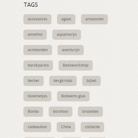
TAGS
accessoires
agaat
amazoniet
amethist
aquamarijn
armbanden
aventurijn
barokparels
Basisworkshop
berber
bergkristal
bijbel
bloemetjes
Boheems glas
Bondo
borsttooi
briolettes
cadeaubon
China
collectie