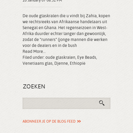
10 January 07 08:51 PM
De oude glaskralen die u vindt bij Zahia, kopen
we rechtsreeks van Afrikaanse handelaars uit
Senegal en Ghana. Het regenseizoen in West-
Afrika duurder echter langer dan gewoonlijk,
zodat de “runners” (jonge mannen die werken
voor de dealers en in de bush
Read More...
Filed under:
oude glaskralen
,
Eye Beads
,
Venetiaans glas
,
Djenne
,
Ethiopië
ZOEKEN
ABONNEER JE OP DE BLOG FEED