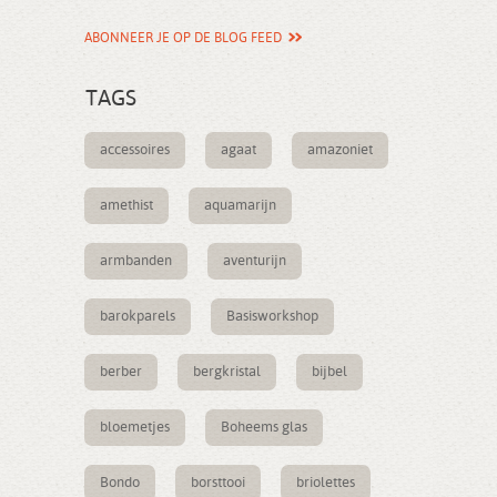
ABONNEER JE OP DE BLOG FEED
TAGS
accessoires
agaat
amazoniet
amethist
aquamarijn
armbanden
aventurijn
barokparels
Basisworkshop
berber
bergkristal
bijbel
bloemetjes
Boheems glas
Bondo
borsttooi
briolettes