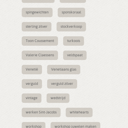
spingewichten
sponskoraal
sterling zilver
stockverkoop
Toon Coussement
turkoois
Valerie Claessens
veldspaat
Venetië
Venetiaans glas
verguld
verguld zilver
vintage
wedstrijd
werken Sint-Jacobs
whitehearts
workshop
workshop juwelen maken