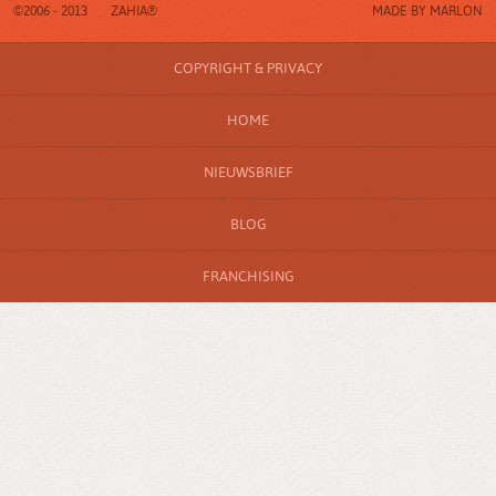
©2006 - 2013
ZAHIA®
MADE BY
MARLON
COPYRIGHT & PRIVACY
HOME
NIEUWSBRIEF
BLOG
FRANCHISING