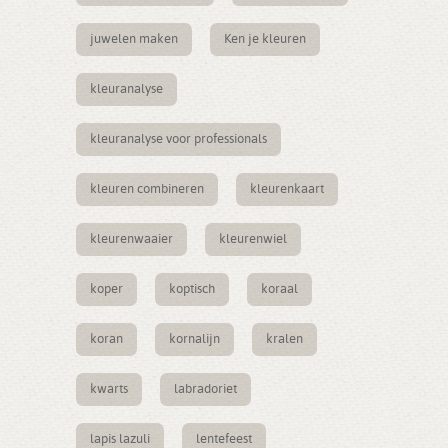
juwelen maken
Ken je kleuren
kleuranalyse
kleuranalyse voor professionals
kleuren combineren
kleurenkaart
kleurenwaaier
kleurenwiel
koper
koptisch
koraal
koran
kornalijn
kralen
kwarts
labradoriet
lapis lazuli
lentefeest