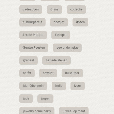
cadeaubon
China
collectie
cultuurparels
doosjes
dozen
Ercole Moretti
Ethiopië
Gentse Feesten
gewonden glas
granaat
halfedelstenen
herfst
howliet
huisaltaar
Idar Oberstein
India
ivoor
jade
jasper
jewelry home party
juweel op maat