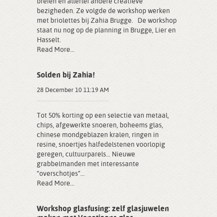
breien en allerlei andere creatieve
bezigheden. Ze volgde de workshop werken
met briolettes bij Zahia Brugge. De workshop
staat nu nog op de planning in Brugge, Lier en
Hasselt.
Read More...
Solden bij Zahia!
28 December 10 11:19 AM
Tot 50% korting op een selectie van metaal,
chips, afgewerkte snoeren, boheems glas,
chinese mondgeblazen kralen, ringen in
resine, snoertjes halfedelstenen voorlopig
geregen, cultuurparels… Nieuwe
grabbelmanden met interessante
“overschotjes”…
Read More...
Workshop glasfusing: zelf glasjuwelen