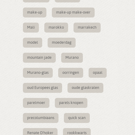
make-up
make-up make-over
Mali
marokko
marrakech
model
moederdag
mountain jade
Murano
Murano-glas
oorringen
opaal
oud Europees glas
oude glaskralen
parelmoer
parels knopen
precolumbiaans
quick scan
Renate D'hoker
rookkwarts