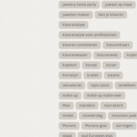
jewelry home party
juweel op maat
juwelen maken
Ken je kleuren
kleuranalyse
kleuranalyse voor professionals
kleuren combineren
kleurenkaart
kleurenwaaier
kleurenwiel
koper
koptisch
koraal
koran
kornalijn
kralen
kwarts
labradoriet
lapis lazuli
lentefeest
make-up
make-up make-over
Mali
marokko
marrakech
model
moederdag
mountain jade
Murano
Murano-glas
oorringen
opaal
oud Europees glas