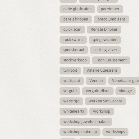
oude glaskralen
parelmoer
parels knopen
precolumbiaans
quick scan
Renate D'hoker
rookkwarts
spingewichten
sponskoraal
sterling zilver
stockverkoop
Toon Coussement
turkoois
Valerie Claessens
veldspaat
Venetië
Venetiaans gla
verguld
verguld zilver
vintage
wedstrijd
werken Sint-Jacobs
whitehearts
workshop
workshop juwelen maken
workshop make-up
workshops