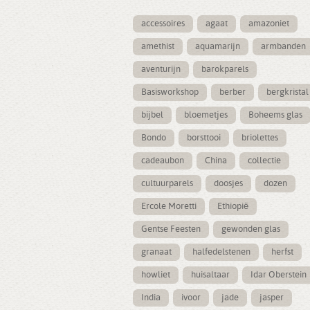
accessoires
agaat
amazoniet
amethist
aquamarijn
armbanden
aventurijn
barokparels
Basisworkshop
berber
bergkristal
bijbel
bloemetjes
Boheems glas
Bondo
borsttooi
briolettes
cadeaubon
China
collectie
cultuurparels
doosjes
dozen
Ercole Moretti
Ethiopië
Gentse Feesten
gewonden glas
granaat
halfedelstenen
herfst
howliet
huisaltaar
Idar Oberstein
India
ivoor
jade
jasper