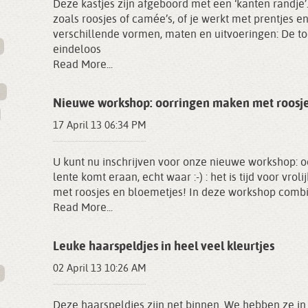
Deze kastjes zijn afgeboord met een ‘kanten randje’.
zoals roosjes of camée’s, of je werkt met prentjes e
verschillende vormen, maten en uitvoeringen: De t
eindeloos
Read More...
Nieuwe workshop: oorringen maken met roosj
17 April 13 06:34 PM
U kunt nu inschrijven voor onze nieuwe workshop: 
lente komt eraan, echt waar :-) : het is tijd voor vrol
met roosjes en bloemetjes! In deze workshop combin
Read More...
Leuke haarspeldjes in heel veel kleurtjes
02 April 13 10:26 AM
Deze haarspeldjes zijn net binnen. We hebben ze in