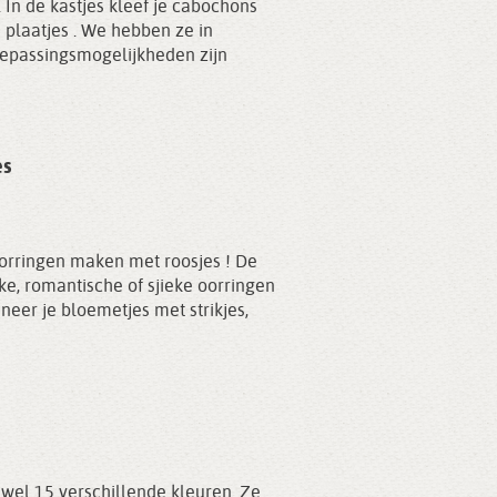
 In de kastjes kleef je cabochons
n plaatjes . We hebben ze in
oepassingsmogelijkheden zijn
es
oorringen maken met roosjes ! De
ijke, romantische of sjieke oorringen
eer je bloemetjes met strikjes,
 wel 15 verschillende kleuren. Ze