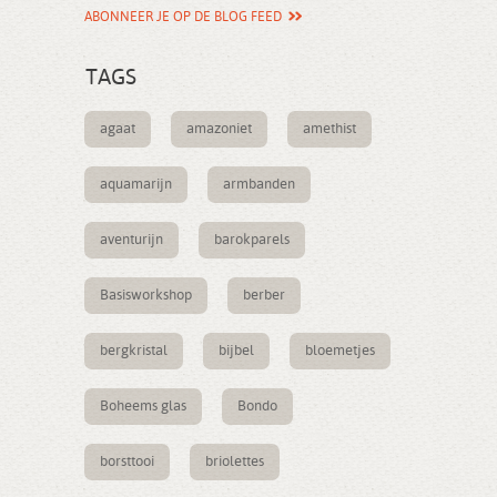
ABONNEER JE OP DE BLOG FEED
TAGS
agaat
amazoniet
amethist
aquamarijn
armbanden
aventurijn
barokparels
Basisworkshop
berber
bergkristal
bijbel
bloemetjes
Boheems glas
Bondo
borsttooi
briolettes