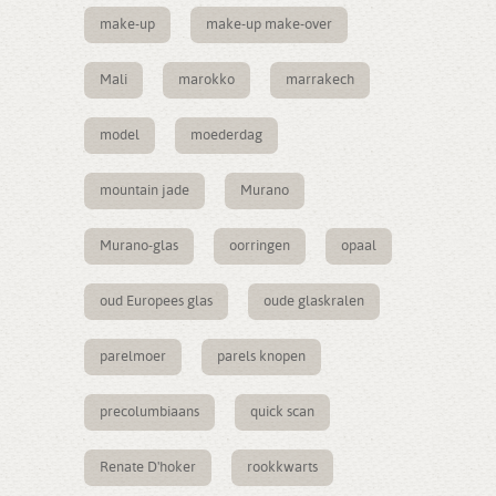
make-up
make-up make-over
Mali
marokko
marrakech
model
moederdag
mountain jade
Murano
Murano-glas
oorringen
opaal
oud Europees glas
oude glaskralen
parelmoer
parels knopen
precolumbiaans
quick scan
Renate D'hoker
rookkwarts