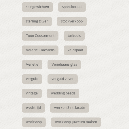
spingewichten
sponskoraal
sterling zilver
stockverkoop
Toon Coussement
turkoois
Valerie Claessens
veldspaat
Venetië
Venetiaans glas
verguld
verguld zilver
vintage
wedding beads
wedstrijd
werken Sint-Jacobs
workshop
workshop juwelen maken