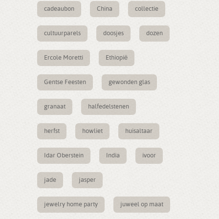
cadeaubon
China
collectie
cultuurparels
doosjes
dozen
Ercole Moretti
Ethiopië
Gentse Feesten
gewonden glas
granaat
halfedelstenen
herfst
howliet
huisaltaar
Idar Oberstein
India
ivoor
jade
jasper
jewelry home party
juweel op maat