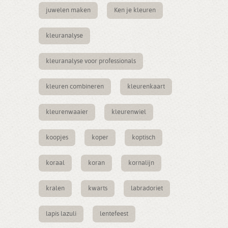
juwelen maken
Ken je kleuren
kleuranalyse
kleuranalyse voor professionals
kleuren combineren
kleurenkaart
kleurenwaaier
kleurenwiel
koopjes
koper
koptisch
koraal
koran
kornalijn
kralen
kwarts
labradoriet
lapis lazuli
lentefeest