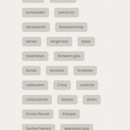
armbanden
aventurijn
barokparels
Basisworkshop
berber
bergkristal
bijbel
bloemetjes
Boheems glas
Bondo
borsttooi
briolettes
cadeaubon
China
collectie
cultuurparels
doosjes
dozen
Ercole Moretti
Ethiopië
Gentse Feesten
gewonden glas