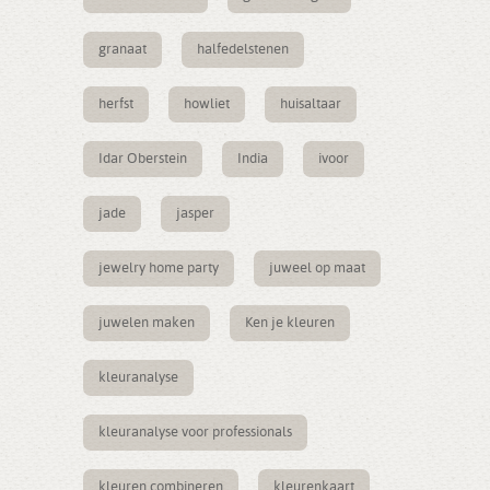
granaat
halfedelstenen
herfst
howliet
huisaltaar
Idar Oberstein
India
ivoor
jade
jasper
jewelry home party
juweel op maat
juwelen maken
Ken je kleuren
kleuranalyse
kleuranalyse voor professionals
kleuren combineren
kleurenkaart