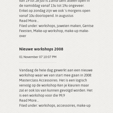
van 19 tot 28 juli is Zahia Gent alleen open in
de namiddag vanaf 13u tot 19u ongeveer.
Enkel op zondag zijn we ook 's morgens open
vanaf 10u doorlopend. In augustus
Read More...
Filed under:
workshops
,
juwelen maken
,
Gentse
Feesten
,
Make-up workshop
,
make-up make-
over
Nieuwe workshops 2008
01 November 07 10:07 PM
Vandaag de hele dag gewerkt aan een nieuwe
workshop waar we van start mee gaan in 2008:
Masterclass Accessoires. Het is een logisch
vervolg op de workshop Ken je kleuren maar
zal er ook los van kunnen gevolgd worden. Het
is een workshop voor die 99,9
Read More...
Filed under:
workshops
,
accessoires
,
make-up