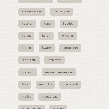
kleurenwaaier
kleurenwiel
koopjes
koper
koptisch
koraal
koran
kornalijn
kralen
kwarts
labradoriet
lapis lazuli
lentefeest
make-up
make-up make-over
Mali
marokko
marrakech
model
moederdag
mountain jade
Murano