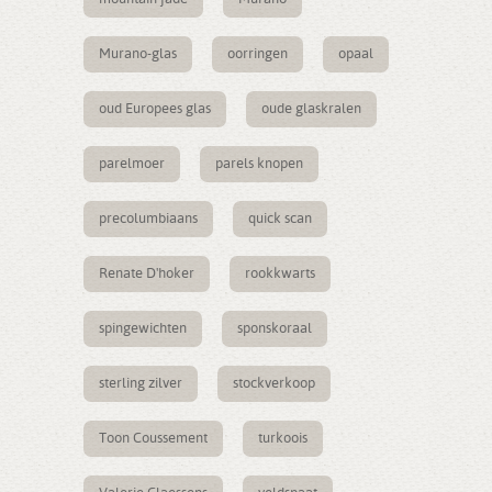
Murano-glas
oorringen
opaal
oud Europees glas
oude glaskralen
parelmoer
parels knopen
precolumbiaans
quick scan
Renate D'hoker
rookkwarts
spingewichten
sponskoraal
sterling zilver
stockverkoop
Toon Coussement
turkoois