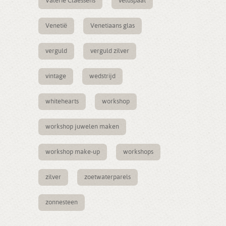
Valerie Claessens
veldspaat
Venetië
Venetiaans glas
verguld
verguld zilver
vintage
wedstrijd
whitehearts
workshop
workshop juwelen maken
workshop make-up
workshops
zilver
zoetwaterparels
zonnesteen