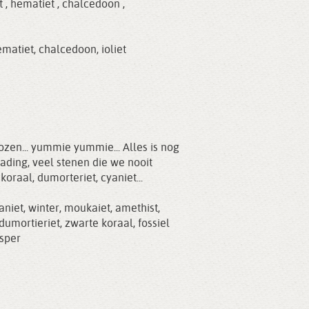
 , hematiet , chalcedoon ,
ematiet
,
chalcedoon
,
ioliet
zen... yummie yummie... Alles is nog
 lading, veel stenen die we nooit
oraal, dumorteriet, cyaniet...
aniet
,
winter
,
moukaiet
,
amethist
,
dumortieriet
,
zwarte koraal
,
fossiel
asper