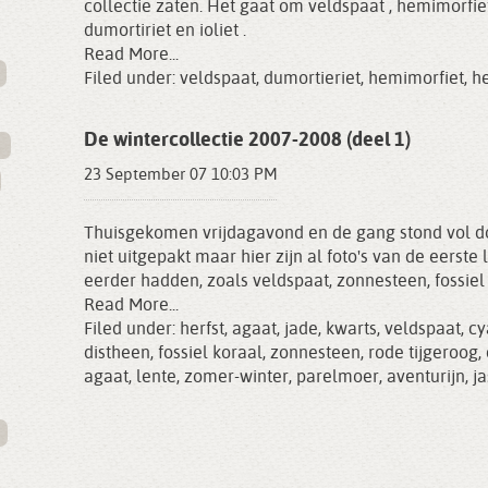
collectie zaten. Het gaat om veldspaat , hemimorfiet
dumortiriet en ioliet .
Read More...
Filed under:
veldspaat
,
dumortieriet
,
hemimorfiet
,
h
De wintercollectie 2007-2008 (deel 1)
23 September 07 10:03 PM
Thuisgekomen vrijdagavond en de gang stond vol do
niet uitgepakt maar hier zijn al foto's van de eerste
eerder hadden, zoals veldspaat, zonnesteen, fossiel k
Read More...
Filed under:
herfst
,
agaat
,
jade
,
kwarts
,
veldspaat
,
cy
distheen
,
fossiel koraal
,
zonnesteen
,
rode tijgeroog
,
agaat
,
lente
,
zomer-winter
,
parelmoer
,
aventurijn
,
j