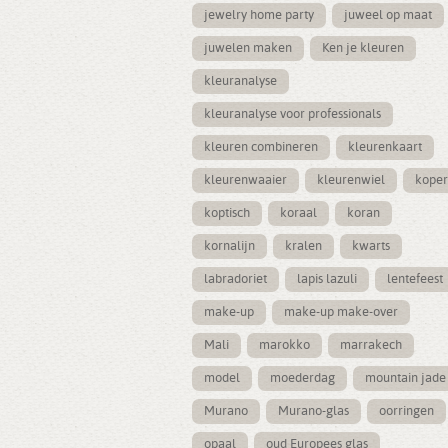
jewelry home party
juweel op maat
juwelen maken
Ken je kleuren
kleuranalyse
kleuranalyse voor professionals
kleuren combineren
kleurenkaart
kleurenwaaier
kleurenwiel
koper
koptisch
koraal
koran
kornalijn
kralen
kwarts
labradoriet
lapis lazuli
lentefeest
make-up
make-up make-over
Mali
marokko
marrakech
model
moederdag
mountain jade
Murano
Murano-glas
oorringen
opaal
oud Europees glas