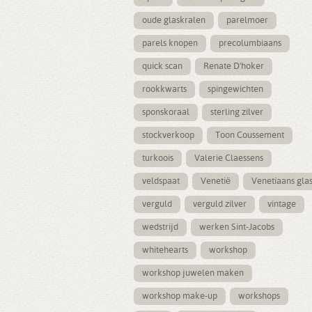
oude glaskralen
parelmoer
parels knopen
precolumbiaans
quick scan
Renate D'hoker
rookkwarts
spingewichten
sponskoraal
sterling zilver
stockverkoop
Toon Coussement
turkoois
Valerie Claessens
veldspaat
Venetië
Venetiaans gla
verguld
verguld zilver
vintage
wedstrijd
werken Sint-Jacobs
whitehearts
workshop
workshop juwelen maken
workshop make-up
workshops