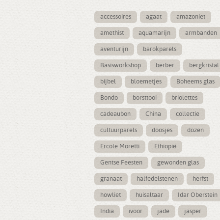
accessoires
agaat
amazoniet
amethist
aquamarijn
armbanden
aventurijn
barokparels
Basisworkshop
berber
bergkristal
bijbel
bloemetjes
Boheems glas
Bondo
borsttooi
briolettes
cadeaubon
China
collectie
cultuurparels
doosjes
dozen
Ercole Moretti
Ethiopië
Gentse Feesten
gewonden glas
granaat
halfedelstenen
herfst
howliet
huisaltaar
Idar Oberstein
India
ivoor
jade
jasper