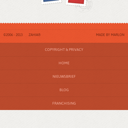
©2006 - 2013
ZAHIA®
MADE BY
MARLON
COPYRIGHT & PRIVACY
HOME
NIEUWSBRIEF
BLOG
FRANCHISING