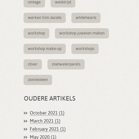
vintage
wedstrijd
werken Sint-Jacobs
whitehearts
workshop
workshop juwelen maken
workshop make-up
workshops
zilver
zoetwaterparels
zonnesteen
OUDERE ARTIKELS
October 2021 (1)
March 2021 (1)
February 2021 (1)
May 2020 (1)