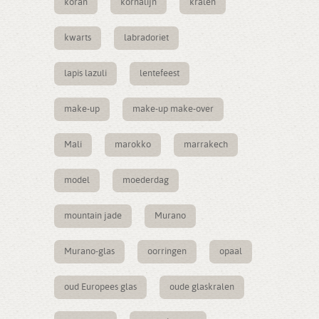
koran
kornalijn
kralen
kwarts
labradoriet
lapis lazuli
lentefeest
make-up
make-up make-over
Mali
marokko
marrakech
model
moederdag
mountain jade
Murano
Murano-glas
oorringen
opaal
oud Europees glas
oude glaskralen