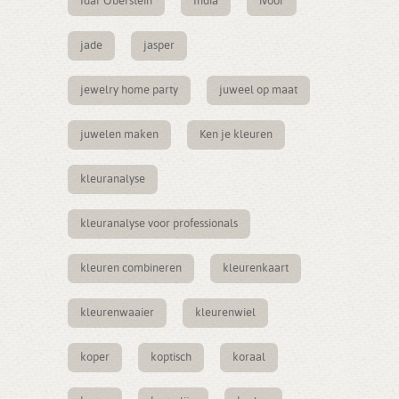
Idar Oberstein
India
ivoor
jade
jasper
jewelry home party
juweel op maat
juwelen maken
Ken je kleuren
kleuranalyse
kleuranalyse voor professionals
kleuren combineren
kleurenkaart
kleurenwaaier
kleurenwiel
koper
koptisch
koraal