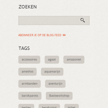
ZOEKEN
ABONNEER JE OP DE BLOG FEED
TAGS
accessoires
agaat
amazoniet
amethist
aquamarijn
armbanden
aventurijn
barokparels
Basisworkshop
berber
bergkristal
bijbel