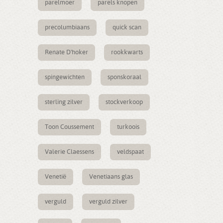
parelmoer
parels knopen
precolumbiaans
quick scan
Renate D'hoker
rookkwarts
spingewichten
sponskoraal
sterling zilver
stockverkoop
Toon Coussement
turkoois
Valerie Claessens
veldspaat
Venetië
Venetiaans glas
verguld
verguld zilver