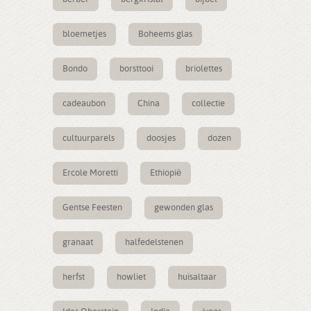
bloemetjes
Boheems glas
Bondo
borsttooi
briolettes
cadeaubon
China
collectie
cultuurparels
doosjes
dozen
Ercole Moretti
Ethiopië
Gentse Feesten
gewonden glas
granaat
halfedelstenen
herfst
howliet
huisaltaar