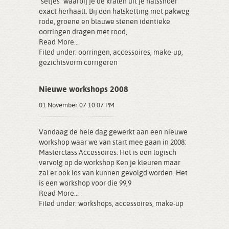
"setjes" waarbij je de kralen uit je halssnoer
exact herhaalt. Bij een halsketting met pakweg
rode, groene en blauwe stenen identieke
oorringen dragen met rood,
Read More...
Filed under:
oorringen
,
accessoires
,
make-up
,
gezichtsvorm corrigeren
Nieuwe workshops 2008
01 November 07 10:07 PM
Vandaag de hele dag gewerkt aan een nieuwe
workshop waar we van start mee gaan in 2008:
Masterclass Accessoires. Het is een logisch
vervolg op de workshop Ken je kleuren maar
zal er ook los van kunnen gevolgd worden. Het
is een workshop voor die 99,9
Read More...
Filed under:
workshops
,
accessoires
,
make-up