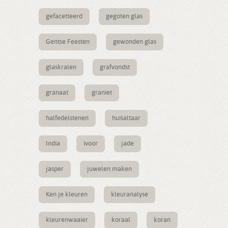
gefacetteerd
gegoten glas
Gentse Feesten
gewonden glas
glaskralen
grafvondst
granaat
graniet
halfedelstenen
huisaltaar
India
ivoor
jade
jasper
juwelen maken
Ken je kleuren
kleuranalyse
kleurenwaaier
koraal
koran