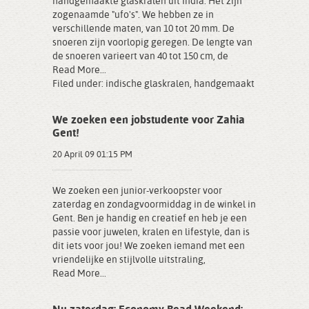
handgemaakte glaskralen uit India. Het zijn
zogenaamde "ufo's". We hebben ze in
verschillende maten, van 10 tot 20 mm. De
snoeren zijn voorlopig geregen. De lengte van
de snoeren varieert van 40 tot 150 cm, de
Read More...
Filed under:
indische glaskralen
,
handgemaakt
We zoeken een jobstudente voor Zahia
Gent!
20 April 09 01:15 PM
We zoeken een junior-verkoopster voor
zaterdag en zondagvoormiddag in de winkel in
Gent. Ben je handig en creatief en heb je een
passie voor juwelen, kralen en lifestyle, dan is
dit iets voor jou! We zoeken iemand met een
vriendelijke en stijlvolle uitstraling,
Read More...