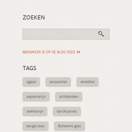
ZOEKEN
ABONNEER JE OP DE BLOG FEED
TAGS
agaat
amazoniet
amethist
aquamarijn
armbanden
aventurijn
barokparels
bergkristal
Boheems glas