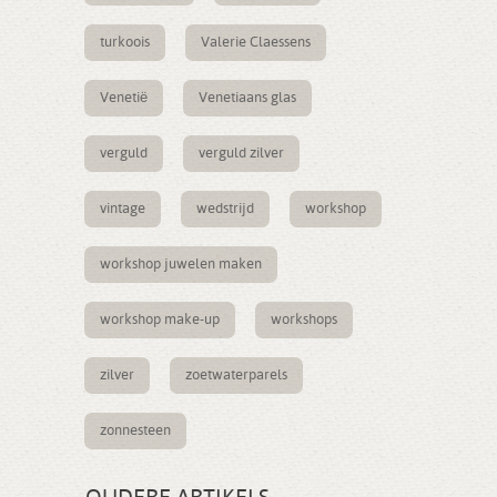
turkoois
Valerie Claessens
Venetië
Venetiaans glas
verguld
verguld zilver
vintage
wedstrijd
workshop
workshop juwelen maken
workshop make-up
workshops
zilver
zoetwaterparels
zonnesteen