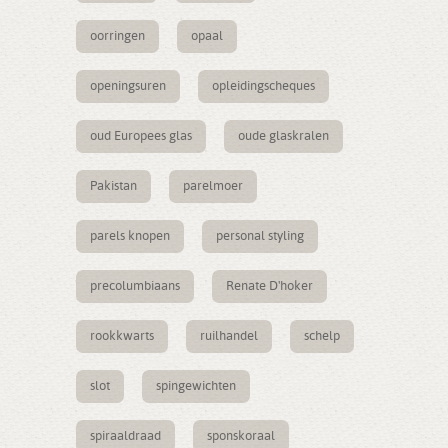
oorringen
opaal
openingsuren
opleidingscheques
oud Europees glas
oude glaskralen
Pakistan
parelmoer
parels knopen
personal styling
precolumbiaans
Renate D'hoker
rookkwarts
ruilhandel
schelp
slot
spingewichten
spiraaldraad
sponskoraal