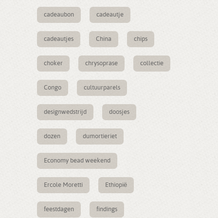
cadeaubon
cadeautje
cadeautjes
China
chips
choker
chrysoprase
collectie
Congo
cultuurparels
designwedstrijd
doosjes
dozen
dumortieriet
Economy bead weekend
Ercole Moretti
Ethiopië
feestdagen
findings