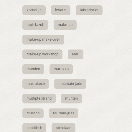
kornalijn
kwarts
labradoriet
lapis lazuli
make-up
make-up make-over
Make-up workshop
Mali
manden
marokko
marrakech
mountain jade
multiple strand
munten
Murano
Murano-glas
neolitisch
obsidiaan