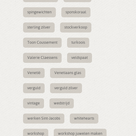
spingewichten
sponskoraal
sterling zilver
stockverkoop
Toon Coussement
turkoois
Valerie Claessens
veldspaat
Venetië
Venetiaans glas
verguld
verguld zilver
vintage
wedstrijd
werken Sint-Jacobs
whitehearts
workshop
workshop juwelen maken