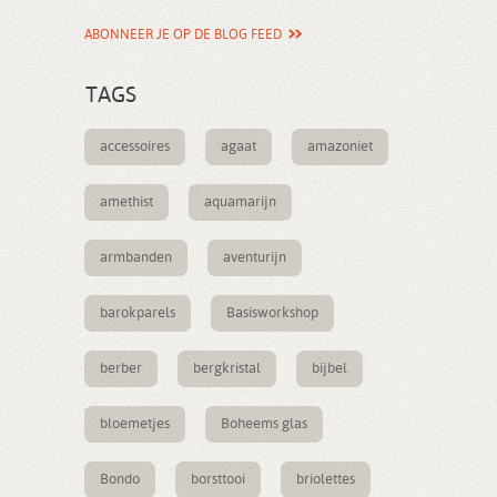
ABONNEER JE OP DE BLOG FEED
TAGS
accessoires
agaat
amazoniet
amethist
aquamarijn
armbanden
aventurijn
barokparels
Basisworkshop
berber
bergkristal
bijbel
bloemetjes
Boheems glas
Bondo
borsttooi
briolettes