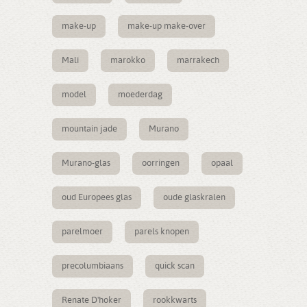
make-up
make-up make-over
Mali
marokko
marrakech
model
moederdag
mountain jade
Murano
Murano-glas
oorringen
opaal
oud Europees glas
oude glaskralen
parelmoer
parels knopen
precolumbiaans
quick scan
Renate D'hoker
rookkwarts