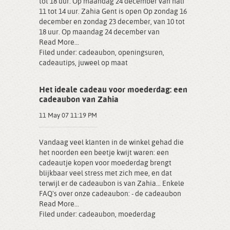
tot 18 uur. Op maandag 24 december van half
11 tot 14 uur. Zahia Gent is open Op zondag 16
december en zondag 23 december, van 10 tot
18 uur. Op maandag 24 december van
Read More...
Filed under:
cadeaubon
,
openingsuren
,
cadeautips
,
juweel op maat
Het ideale cadeau voor moederdag: een
cadeaubon van Zahia
11 May 07 11:19 PM
Vandaag veel klanten in de winkel gehad die
het noorden een beetje kwijt waren: een
cadeautje kopen voor moederdag brengt
blijkbaar veel stress met zich mee, en dat
terwijl er de cadeaubon is van Zahia... Enkele
FAQ's over onze cadeaubon: - de cadeaubon
Read More...
Filed under:
cadeaubon
,
moederdag