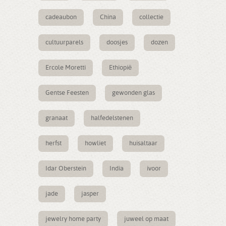
cadeaubon
China
collectie
cultuurparels
doosjes
dozen
Ercole Moretti
Ethiopië
Gentse Feesten
gewonden glas
granaat
halfedelstenen
herfst
howliet
huisaltaar
Idar Oberstein
India
ivoor
jade
jasper
jewelry home party
juweel op maat