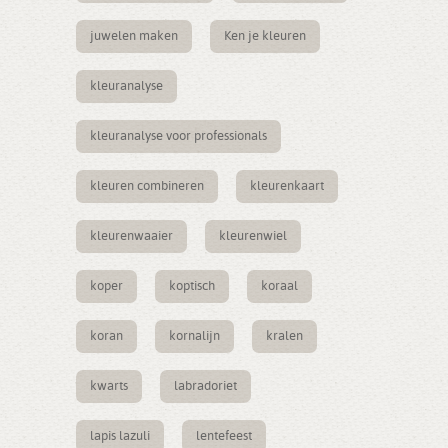
juwelen maken
Ken je kleuren
kleuranalyse
kleuranalyse voor professionals
kleuren combineren
kleurenkaart
kleurenwaaier
kleurenwiel
koper
koptisch
koraal
koran
kornalijn
kralen
kwarts
labradoriet
lapis lazuli
lentefeest