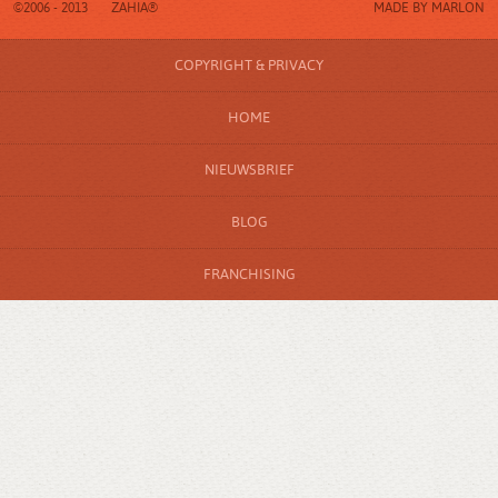
©2006 - 2013
ZAHIA®
MADE BY
MARLON
COPYRIGHT & PRIVACY
HOME
NIEUWSBRIEF
BLOG
FRANCHISING