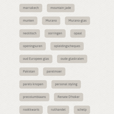
marrakech
mountain jade
munten
Murano
Murano-glas
neolitisch
oorringen
opaal
openingsuren
opleidingscheques
oud Europees glas
oude glaskralen
Pakistan
parelmoer
parels knopen
personal styling
precolumbiaans
Renate D'hoker
rookkwarts
ruilhandel
schelp