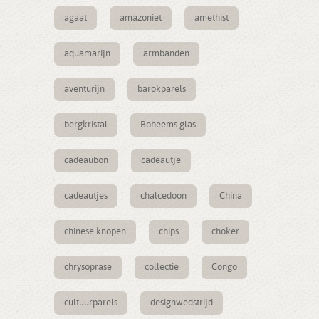
agaat
amazoniet
amethist
aquamarijn
armbanden
aventurijn
barokparels
bergkristal
Boheems glas
cadeaubon
cadeautje
cadeautjes
chalcedoon
China
chinese knopen
chips
choker
chrysoprase
collectie
Congo
cultuurparels
designwedstrijd