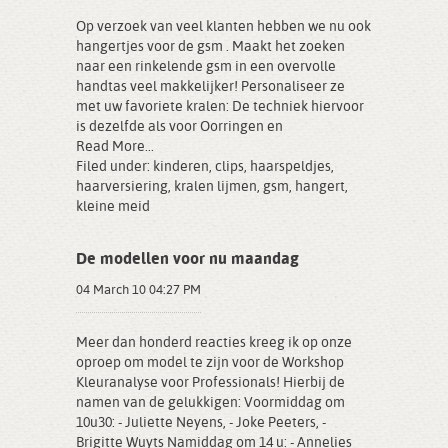
Op verzoek van veel klanten hebben we nu ook
hangertjes voor de gsm . Maakt het zoeken
naar een rinkelende gsm in een overvolle
handtas veel makkelijker! Personaliseer ze
met uw favoriete kralen: De techniek hiervoor
is dezelfde als voor Oorringen en
Read More...
Filed under:
kinderen
,
clips
,
haarspeldjes
,
haarversiering
,
kralen lijmen
,
gsm
,
hangert
,
kleine meid
De modellen voor nu maandag
04 March 10 04:27 PM
Meer dan honderd reacties kreeg ik op onze
oproep om model te zijn voor de Workshop
Kleuranalyse voor Professionals! Hierbij de
namen van de gelukkigen: Voormiddag om
10u30: - Juliette Neyens, - Joke Peeters, -
Brigitte Wuyts Namiddag om 14 u: - Annelies