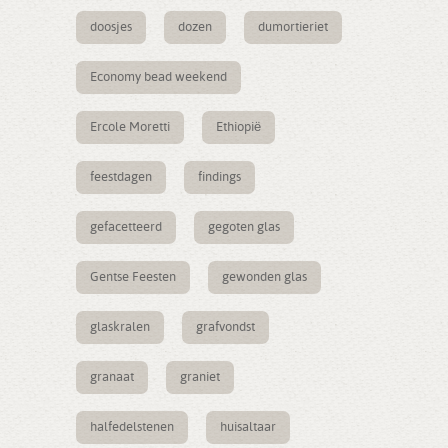
doosjes
dozen
dumortieriet
Economy bead weekend
Ercole Moretti
Ethiopië
feestdagen
findings
gefacetteerd
gegoten glas
Gentse Feesten
gewonden glas
glaskralen
grafvondst
granaat
graniet
halfedelstenen
huisaltaar