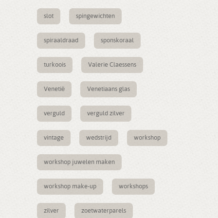
slot
spingewichten
spiraaldraad
sponskoraal
turkoois
Valerie Claessens
Venetië
Venetiaans glas
verguld
verguld zilver
vintage
wedstrijd
workshop
workshop juwelen maken
workshop make-up
workshops
zilver
zoetwaterparels