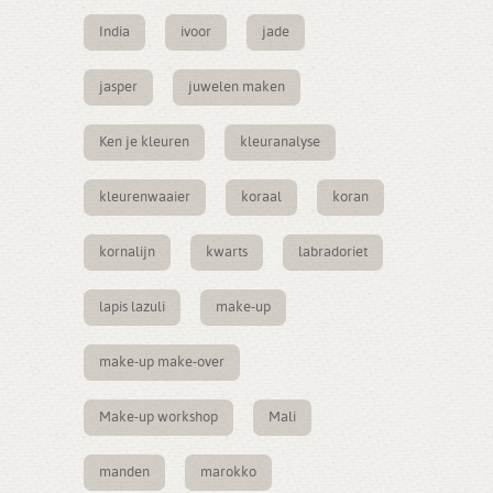
India
ivoor
jade
jasper
juwelen maken
Ken je kleuren
kleuranalyse
kleurenwaaier
koraal
koran
kornalijn
kwarts
labradoriet
lapis lazuli
make-up
make-up make-over
Make-up workshop
Mali
manden
marokko