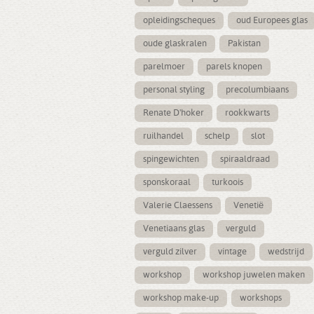
opleidingscheques
oud Europees glas
oude glaskralen
Pakistan
parelmoer
parels knopen
personal styling
precolumbiaans
Renate D'hoker
rookkwarts
ruilhandel
schelp
slot
spingewichten
spiraaldraad
sponskoraal
turkoois
Valerie Claessens
Venetië
Venetiaans glas
verguld
verguld zilver
vintage
wedstrijd
workshop
workshop juwelen maken
workshop make-up
workshops