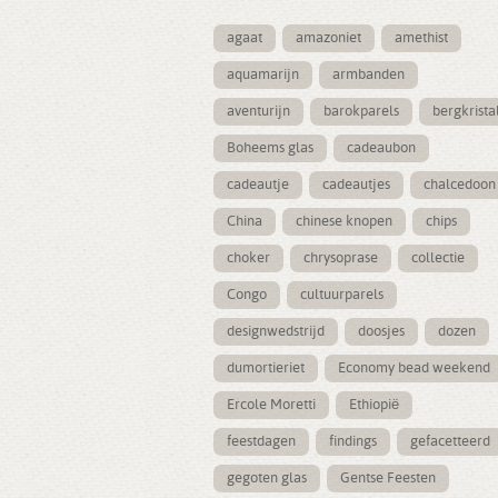
agaat
amazoniet
amethist
aquamarijn
armbanden
aventurijn
barokparels
bergkrista
Boheems glas
cadeaubon
cadeautje
cadeautjes
chalcedoon
China
chinese knopen
chips
choker
chrysoprase
collectie
Congo
cultuurparels
designwedstrijd
doosjes
dozen
dumortieriet
Economy bead weekend
Ercole Moretti
Ethiopië
feestdagen
findings
gefacetteerd
gegoten glas
Gentse Feesten