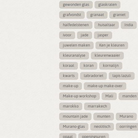
gewonden glas
glaskralen
grafvondst
granaat
graniet
halfedelstenen
huisaltaar
India
ivoor
jade
jasper
juwelen maken
Ken je kleuren
kleuranalyse
kleurenwaaier
koraal
koran
kornalijn
kwarts
labradoriet
lapis lazuli
make-up
make-up make-over
Make-up workshop
Mali
manden
marokko
marrakech
mountain jade
munten
Murano
Murano-glas
neolitisch
oorringen
opaal
openingsuren