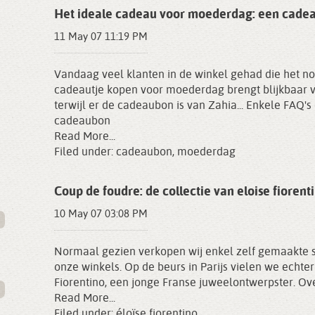
Het ideale cadeau voor moederdag: een cade
11 May 07 11:19 PM
Vandaag veel klanten in de winkel gehad die het no
cadeautje kopen voor moederdag brengt blijkbaar ve
terwijl er de cadeaubon is van Zahia... Enkele FAQ'
cadeaubon
Read More...
Filed under:
cadeaubon
,
moederdag
Coup de foudre: de collectie van eloise fiorent
10 May 07 03:08 PM
Normaal gezien verkopen wij enkel zelf gemaakte s
onze winkels. Op de beurs in Parijs vielen we echter
Fiorentino, een jonge Franse juweelontwerpster. Ov
Read More...
Filed under:
éloïse fiorentino