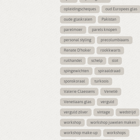
opleidingscheques
oud Europees glas
oude glaskralen
Pakistan
parelmoer
parels knopen
personal styling
precolumbiaans
Renate D'hoker
rookkwarts
ruilhandel
schelp
slot
spingewichten
spiraaldraad
sponskoraal
turkoois
Valerie Claessens
Venetië
Venetiaans glas
verguld
verguld zilver
vintage
wedstrijd
workshop
workshop juwelen maken
workshop make-up
workshops