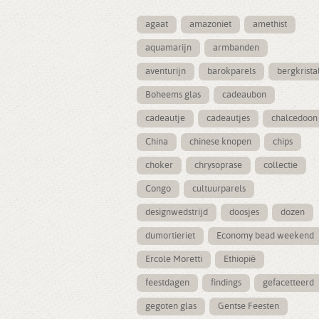
agaat
amazoniet
amethist
aquamarijn
armbanden
aventurijn
barokparels
bergkrista
Boheems glas
cadeaubon
cadeautje
cadeautjes
chalcedoon
China
chinese knopen
chips
choker
chrysoprase
collectie
Congo
cultuurparels
designwedstrijd
doosjes
dozen
dumortieriet
Economy bead weekend
Ercole Moretti
Ethiopië
feestdagen
findings
gefacetteerd
gegoten glas
Gentse Feesten