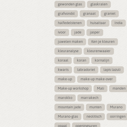
gewonden glas
glaskralen
grafvondst
granaat
graniet
halfedelstenen
huisaltaar
India
ivoor
jade
jasper
juwelen maken
Ken je kleuren
kleuranalyse
kleurenwaaier
koraal
koran
kornalijn
kwarts
labradoriet
lapis lazuli
make-up
make-up make-over
Make-up workshop
Mali
manden
marokko
marrakech
mountain jade
munten
Murano
Murano-glas
neolitisch
oorringen
opaal
openingsuren