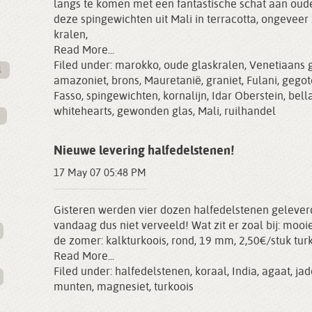
langs te komen met een fantastische schat aan oude
deze spingewichten uit Mali in terracotta, ongeveer 
kralen,
Read More...
Filed under:
marokko
,
oude glaskralen
,
Venetiaans 
l
amazoniet
,
brons
,
Mauretanië
,
graniet
,
Fulani
,
gegot
Fasso
,
spingewichten
,
kornalijn
,
Idar Oberstein
,
bell
whitehearts
,
gewonden glas
,
Mali
,
ruilhandel
Nieuwe levering halfedelstenen!
17 May 07 05:48 PM
Gisteren werden vier dozen halfedelstenen geleverd
vandaag dus niet verveeld! Wat zit er zoal bij: mooi
de zomer: kalkturkoois, rond, 19 mm, 2,50€/stuk turk
Read More...
Filed under:
halfedelstenen
,
koraal
,
India
,
agaat
,
jad
munten
,
magnesiet
,
turkoois