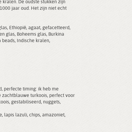
 kralen. De oudste stukken zijn
1000 jaar oud. Het zijn niet echt
glas
,
Ethiopië
,
agaat
,
gefacetteerd
,
en glas
,
Boheems glas
,
Burkina
a beads
,
Indische kralen
,
, perfecte timing: ik heb me
e zachtblauwe turkoois, perfect voor
oois, gestabiliseerd, nuggets,
e
,
lapis lazuli
,
chips
,
amazoniet
,