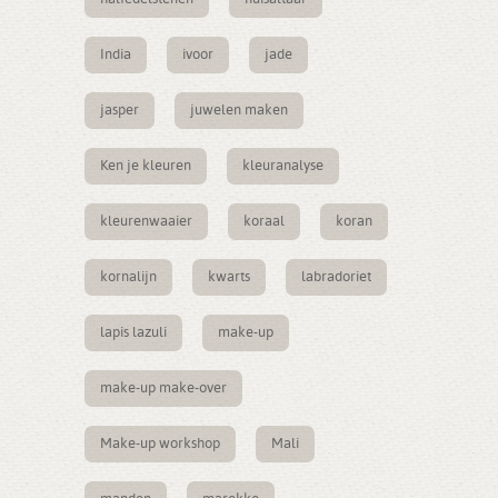
India
ivoor
jade
jasper
juwelen maken
Ken je kleuren
kleuranalyse
kleurenwaaier
koraal
koran
kornalijn
kwarts
labradoriet
lapis lazuli
make-up
make-up make-over
Make-up workshop
Mali