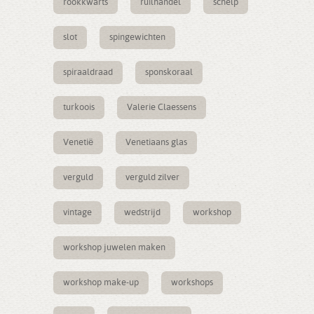
rookkwarts
ruilhandel
schelp
slot
spingewichten
spiraaldraad
sponskoraal
turkoois
Valerie Claessens
Venetië
Venetiaans glas
verguld
verguld zilver
vintage
wedstrijd
workshop
workshop juwelen maken
workshop make-up
workshops