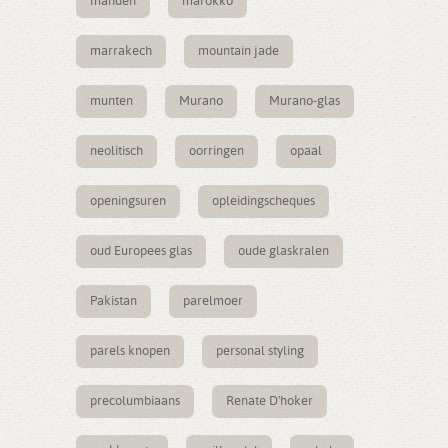
manden
marokko
marrakech
mountain jade
munten
Murano
Murano-glas
neolitisch
oorringen
opaal
openingsuren
opleidingscheques
oud Europees glas
oude glaskralen
Pakistan
parelmoer
parels knopen
personal styling
precolumbiaans
Renate D'hoker