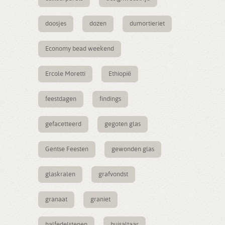
doosjes
dozen
dumortieriet
Economy bead weekend
Ercole Moretti
Ethiopië
feestdagen
findings
gefacetteerd
gegoten glas
Gentse Feesten
gewonden glas
glaskralen
grafvondst
granaat
graniet
halfedelstenen
huisaltaar