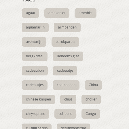
agaat
amazoniet
amethist
aquamarijn
armbanden
aventurijn
barokparels
bergkristal
Boheems glas
cadeaubon
cadeautje
cadeautjes
chalcedoon
China
chinese knopen
chips
choker
chrysoprase
collectie
Congo
cultuurparels
designwedstrijd