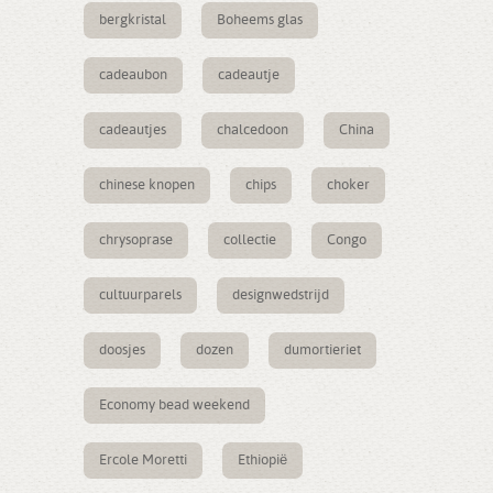
bergkristal
Boheems glas
cadeaubon
cadeautje
cadeautjes
chalcedoon
China
chinese knopen
chips
choker
chrysoprase
collectie
Congo
cultuurparels
designwedstrijd
doosjes
dozen
dumortieriet
Economy bead weekend
Ercole Moretti
Ethiopië