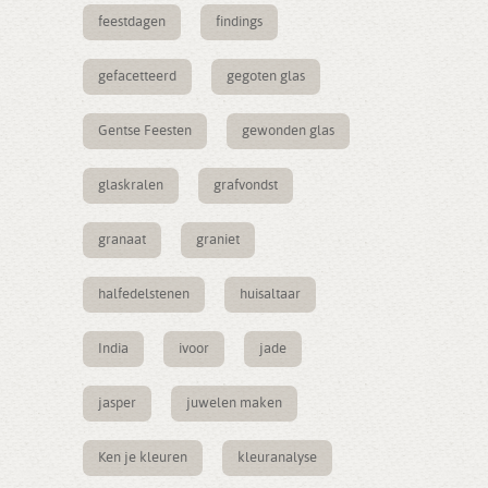
feestdagen
findings
gefacetteerd
gegoten glas
Gentse Feesten
gewonden glas
glaskralen
grafvondst
granaat
graniet
halfedelstenen
huisaltaar
India
ivoor
jade
jasper
juwelen maken
Ken je kleuren
kleuranalyse