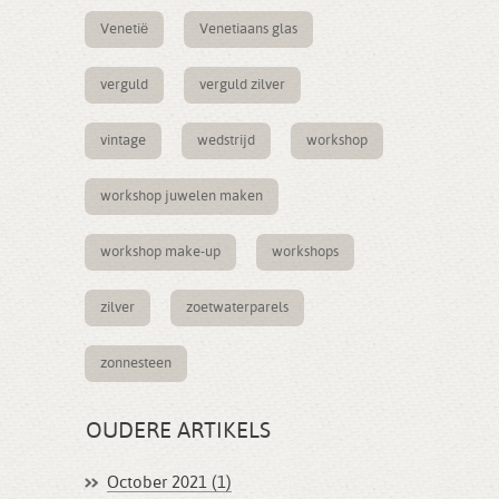
Venetië
Venetiaans glas
verguld
verguld zilver
vintage
wedstrijd
workshop
workshop juwelen maken
workshop make-up
workshops
zilver
zoetwaterparels
zonnesteen
OUDERE ARTIKELS
October 2021 (1)