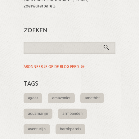
Filed under:
cultuurparels
,
China
,
zoetwaterparels
ZOEKEN
ABONNEER JE OP DE BLOG FEED
TAGS
agaat
amazoniet
amethist
aquamarijn
armbanden
aventurijn
barokparels