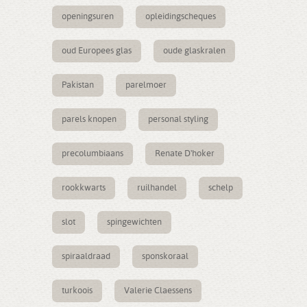
openingsuren
opleidingscheques
oud Europees glas
oude glaskralen
Pakistan
parelmoer
parels knopen
personal styling
precolumbiaans
Renate D'hoker
rookkwarts
ruilhandel
schelp
slot
spingewichten
spiraaldraad
sponskoraal
turkoois
Valerie Claessens