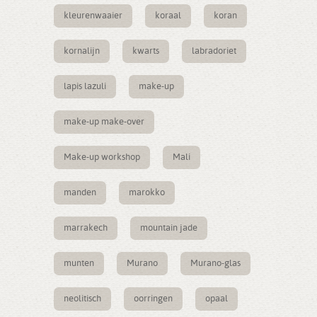
kleurenwaaier
koraal
koran
kornalijn
kwarts
labradoriet
lapis lazuli
make-up
make-up make-over
Make-up workshop
Mali
manden
marokko
marrakech
mountain jade
munten
Murano
Murano-glas
neolitisch
oorringen
opaal