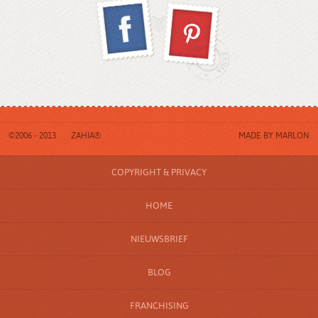
©2006 - 2013
ZAHIA®
MADE BY
MARLON
COPYRIGHT & PRIVACY
HOME
NIEUWSBRIEF
BLOG
FRANCHISING