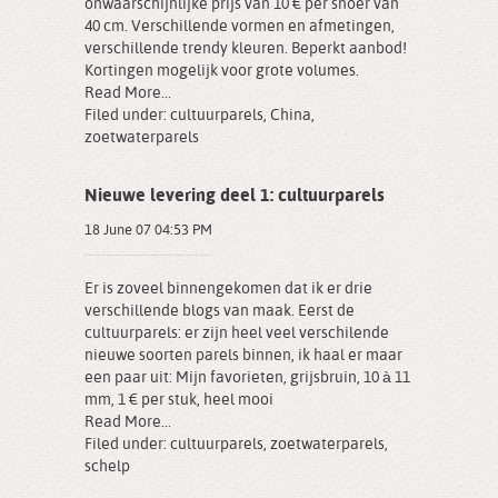
onwaarschijnlijke prijs van 10 € per snoer van
40 cm. Verschillende vormen en afmetingen,
verschillende trendy kleuren. Beperkt aanbod!
Kortingen mogelijk voor grote volumes.
Read More...
Filed under:
cultuurparels
,
China
,
zoetwaterparels
Nieuwe levering deel 1: cultuurparels
18 June 07 04:53 PM
Er is zoveel binnengekomen dat ik er drie
verschillende blogs van maak. Eerst de
cultuurparels: er zijn heel veel verschilende
nieuwe soorten parels binnen, ik haal er maar
een paar uit: Mijn favorieten, grijsbruin, 10 à 11
mm, 1 € per stuk, heel mooi
Read More...
Filed under:
cultuurparels
,
zoetwaterparels
,
schelp