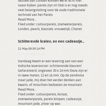
bezoek aan Londen konden we er echt niet
naast kijken: parels zijn in! Ook is er nog steeds
veel belangstelling voor de oude traditionele
techniek van het Parels
Read More...
Filed under:
cultuurparels
,
zoetwaterparels
,
Londen
,
pearls
,
klassiek
,
vrouwelijk
,
Chanel
Schitterende kralen, en een cadeautje...
21 May 08 09:14 PM
Vandaag kwam er een levering aan van een
Indische leverancier: schitterende kleuren!
Gefaceteerd, ongeveer 20 x 14 mm Deze zijn er
in twee maten, 12 en 16 mm. Op de zendnota
staat jade, mij doet het eerder denken aan
kwarts, of misschien bedoelen ze mountain
Read More...
Filed under:
cultuurparels
,
koraal
,
zoetwaterparels
,
parels knopen
,
cadeautje
,
mountain jade
,
zilver op was