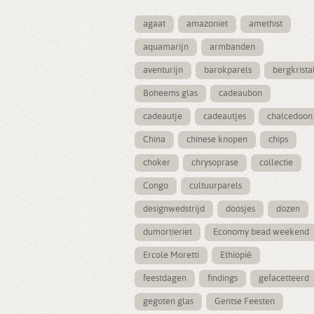
agaat
amazoniet
amethist
aquamarijn
armbanden
aventurijn
barokparels
bergkrista
Boheems glas
cadeaubon
cadeautje
cadeautjes
chalcedoon
China
chinese knopen
chips
choker
chrysoprase
collectie
Congo
cultuurparels
designwedstrijd
doosjes
dozen
dumortieriet
Economy bead weekend
Ercole Moretti
Ethiopië
feestdagen
findings
gefacetteerd
gegoten glas
Gentse Feesten