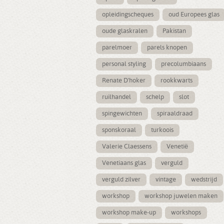
opleidingscheques
oud Europees glas
oude glaskralen
Pakistan
parelmoer
parels knopen
personal styling
precolumbiaans
Renate D'hoker
rookkwarts
ruilhandel
schelp
slot
spingewichten
spiraaldraad
sponskoraal
turkoois
Valerie Claessens
Venetië
Venetiaans glas
verguld
verguld zilver
vintage
wedstrijd
workshop
workshop juwelen maken
workshop make-up
workshops