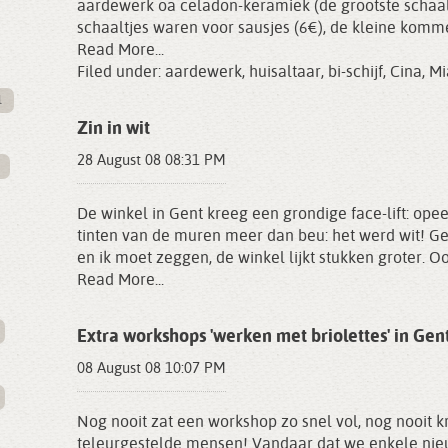
aardewerk oa celadon-keramiek (de grootste schaaltj
schaaltjes waren voor sausjes (6€), de kleine komme
Read More...
Filed under:
aardewerk
,
huisaltaar
,
bi-schijf
,
Cina
,
Mi
l
Zin in wit
28 August 08 08:31 PM
De winkel in Gent kreeg een grondige face-lift: o
tinten van de muren meer dan beu: het werd wit! Gee
en ik moet zeggen, de winkel lijkt stukken groter. Oo
Read More...
Extra workshops 'werken met briolettes' in Gen
08 August 08 10:07 PM
Nog nooit zat een workshop zo snel vol, nog nooit 
teleurgestelde mensen! Vandaar dat we enkele nie