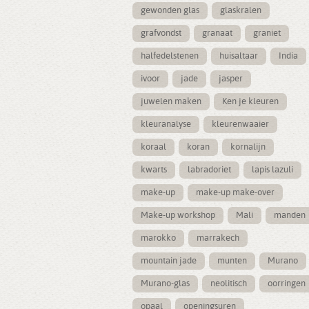
gewonden glas
glaskralen
grafvondst
granaat
graniet
halfedelstenen
huisaltaar
India
ivoor
jade
jasper
juwelen maken
Ken je kleuren
kleuranalyse
kleurenwaaier
koraal
koran
kornalijn
kwarts
labradoriet
lapis lazuli
make-up
make-up make-over
Make-up workshop
Mali
manden
marokko
marrakech
mountain jade
munten
Murano
Murano-glas
neolitisch
oorringen
opaal
openingsuren