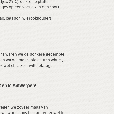
es, 25 €), de kleine platte
tjes op een voetje zijn een soort
ao
,
celadon
,
wierookhouders
peens waren we de donkere gedempte
n wit wit maar "old church white",
k wel chic, zo'n witte etalage.
t en in Antwerpen!
kregen we zoveel mails van
uwe workshops bijplanden, zowel in