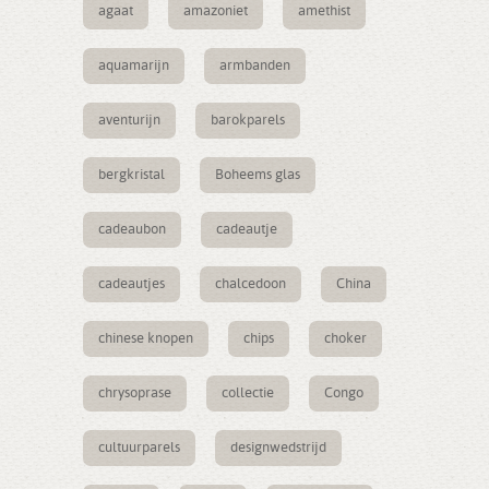
agaat
amazoniet
amethist
aquamarijn
armbanden
aventurijn
barokparels
bergkristal
Boheems glas
cadeaubon
cadeautje
cadeautjes
chalcedoon
China
chinese knopen
chips
choker
chrysoprase
collectie
Congo
cultuurparels
designwedstrijd