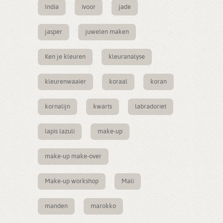
India
ivoor
jade
jasper
juwelen maken
Ken je kleuren
kleuranalyse
kleurenwaaier
koraal
koran
kornalijn
kwarts
labradoriet
lapis lazuli
make-up
make-up make-over
Make-up workshop
Mali
manden
marokko