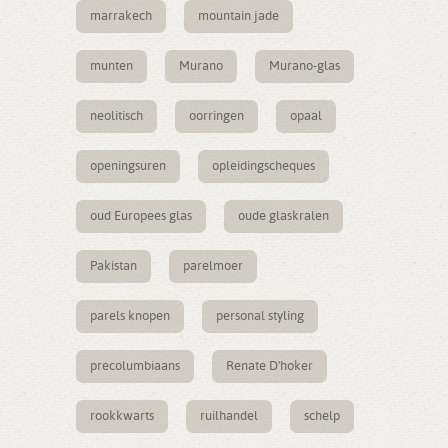
marrakech
mountain jade
munten
Murano
Murano-glas
neolitisch
oorringen
opaal
openingsuren
opleidingscheques
oud Europees glas
oude glaskralen
Pakistan
parelmoer
parels knopen
personal styling
precolumbiaans
Renate D'hoker
rookkwarts
ruilhandel
schelp