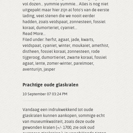
vol dozen... yummie yummie... Alles is nog niet
uitgepakt maar hier zijn al foto's van de eerste
lading, veel stenen die we nooit eerder
hadden, zoals veldspaat, zonnesteen, fossiel
koraal, dumorteriet, cyaniet...
Read More...
Filed under:
herfst
,
agaat
,
jade
,
kwarts
,
veldspaat
,
cyaniet
,
winter
,
moukaiet
,
amethist
,
distheen
,
fossiel koraal
,
zonnesteen
,
rode
tijgeroog
,
dumortieriet
,
zwarte koraal
,
fossiel
agaat
,
lente
,
zomer-winter
,
parelmoer
,
aventurijn
,
jasper
Prachtige oude glaskralen
10 September 07 03:24 PM
Vandaag een indrukwekkend lot oude
glaskralen kunnen aankopen, sommige echt
van museumkwaliteit, zoals deze oude
gewonden kralen (+/- 1700, zie ook oud