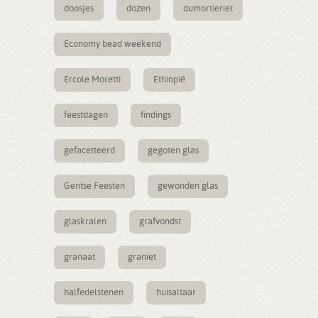
doosjes
dozen
dumortieriet
Economy bead weekend
Ercole Moretti
Ethiopië
feestdagen
findings
gefacetteerd
gegoten glas
Gentse Feesten
gewonden glas
glaskralen
grafvondst
granaat
graniet
halfedelstenen
huisaltaar