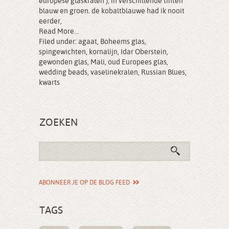
europese glaskralen ), in verschillende tinten
blauw en groen. de kobaltblauwe had ik nooit
eerder,
Read More...
Filed under:
agaat
,
Boheems glas
,
spingewichten
,
kornalijn
,
Idar Oberstein
,
gewonden glas
,
Mali
,
oud Europees glas
,
wedding beads
,
vaselinekralen
,
Russian Blues
,
kwarts
ZOEKEN
ABONNEER JE OP DE BLOG FEED
TAGS