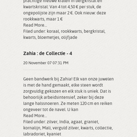
prachtige nieuwe kralen in bergkristal en
kwartskristal: Van 4 tot 4,50 € per stuk, de
ongepolijste zijn maar 2 €. Ook nieuw: deze
rookkwarts, maar 1 €
Read More...
Filed under:
koraal
,
rookkwarts
,
bergkristal
,
kwarts
,
bloemetjes
,
olijfjade
Zahia : de Collectie - 4
20 November 07 07:31 PM
Geen bandwerk bij Zahia! Elk van onze juwelen
is met de hand gemaakt, elke steen wordt
zorgvuldig gekozen en elk stuk is uniek. Dat is
behoorlijk arbeidsintensief, zeker bij deze
lange halssnoeren. Ze meten 120 cm en reiken
ongeveer tot de navel. U kan
Read More...
Filed under:
zilver
,
India
,
agaat
,
graniet
,
kornalijn
,
Mali
,
verguld zilver
,
kwarts
,
collectie
,
labradoriet
,
kyaniet