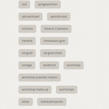
slot
spingewichten
spiraaldraad
sponskoraal
turkoois
Valerie Claessens
Venetië
Venetiaans glas
verguld
verguld zilver
vintage
wedstrijd
workshop
workshop juwelen maken
workshop make-up
workshops
zilver
zoetwaterparels