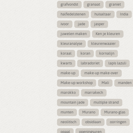
grafvondst
granaat
graniet
halfedelstenen
huisaltaar
India
ivoor
jade
jasper
juwelen maken
Ken je kleuren
kleuranalyse
kleurenwaaier
koraal
koran
kornalijn
kwarts
labradoriet
lapis lazuli
make-up
make-up make-over
Make-up workshop
Mali
manden
marokko
marrakech
mountain jade
multiple strand
munten
Murano
Murano-glas
neolitisch
obsidiaan
oorringen
opaal
openingsuren