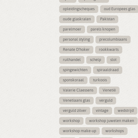
opleidingscheques
oud Europees glas
oude glaskralen
Pakistan
parelmoer
parels knopen
personal styling
precolumbiaans
Renate D'hoker
rookkwarts
ruilhandel
schelp
slot
spingewichten
spiraaldraad
sponskoraal
turkoois
Valerie Claessens
Venetië
Venetiaans glas
verguld
verguld zilver
vintage
wedstrijd
workshop
workshop juwelen maken
workshop make-up
workshops