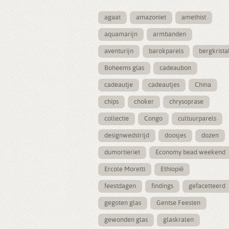
agaat
amazoniet
amethist
aquamarijn
armbanden
aventurijn
barokparels
bergkrista
Boheems glas
cadeaubon
cadeautje
cadeautjes
China
chips
choker
chrysoprase
collectie
Congo
cultuurparels
designwedstrijd
doosjes
dozen
dumortieriet
Economy bead weekend
Ercole Moretti
Ethiopië
feestdagen
findings
gefacetteerd
gegoten glas
Gentse Feesten
gewonden glas
glaskralen