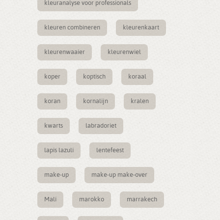
kleuranalyse voor professionals
kleuren combineren
kleurenkaart
kleurenwaaier
kleurenwiel
koper
koptisch
koraal
koran
kornalijn
kralen
kwarts
labradoriet
lapis lazuli
lentefeest
make-up
make-up make-over
Mali
marokko
marrakech