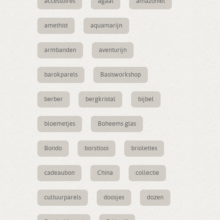
accessoires
agaat
amazoniet
amethist
aquamarijn
armbanden
aventurijn
barokparels
Basisworkshop
berber
bergkristal
bijbel
bloemetjes
Boheems glas
Bondo
borsttooi
briolettes
cadeaubon
China
collectie
cultuurparels
doosjes
dozen