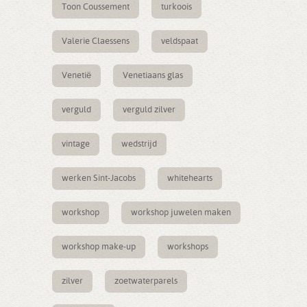
Toon Coussement
turkoois
Valerie Claessens
veldspaat
Venetië
Venetiaans glas
verguld
verguld zilver
vintage
wedstrijd
werken Sint-Jacobs
whitehearts
workshop
workshop juwelen maken
workshop make-up
workshops
zilver
zoetwaterparels