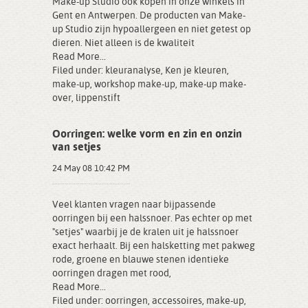
Make-up Studio ook kopen in onze winkels in
Gent en Antwerpen. De producten van Make-
up Studio zijn hypoallergeen en niet getest op
dieren. Niet alleen is de kwaliteit
Read More...
Filed under:
kleuranalyse
,
Ken je kleuren
,
make-up
,
workshop make-up
,
make-up make-
over
,
lippenstift
Oorringen: welke vorm en zin en onzin
van setjes
24 May 08 10:42 PM
Veel klanten vragen naar bijpassende
oorringen bij een halssnoer. Pas echter op met
"setjes" waarbij je de kralen uit je halssnoer
exact herhaalt. Bij een halsketting met pakweg
rode, groene en blauwe stenen identieke
oorringen dragen met rood,
Read More...
Filed under:
oorringen
,
accessoires
,
make-up
,