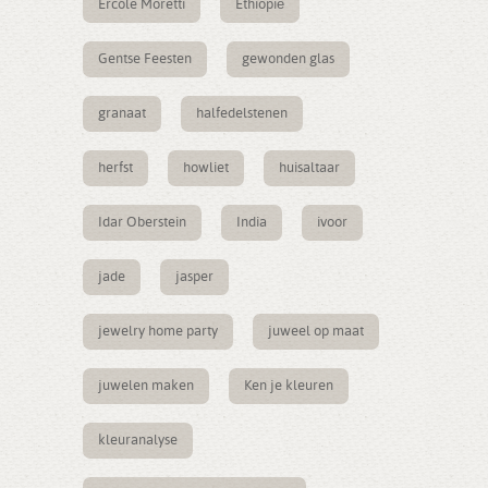
Ercole Moretti
Ethiopië
Gentse Feesten
gewonden glas
granaat
halfedelstenen
herfst
howliet
huisaltaar
Idar Oberstein
India
ivoor
jade
jasper
jewelry home party
juweel op maat
juwelen maken
Ken je kleuren
kleuranalyse