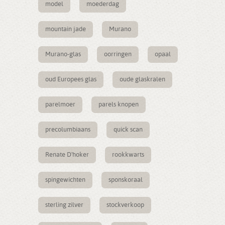
model
moederdag
mountain jade
Murano
Murano-glas
oorringen
opaal
oud Europees glas
oude glaskralen
parelmoer
parels knopen
precolumbiaans
quick scan
Renate D'hoker
rookkwarts
spingewichten
sponskoraal
sterling zilver
stockverkoop