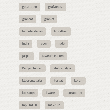
glaskralen
grafvondst
granaat
graniet
halfedelstenen
huisaltaar
India
ivoor
jade
jasper
juwelen maken
Ken je kleuren
kleuranalyse
kleurenwaaier
koraal
koran
kornalijn
kwarts
labradoriet
lapis lazuli
make-up