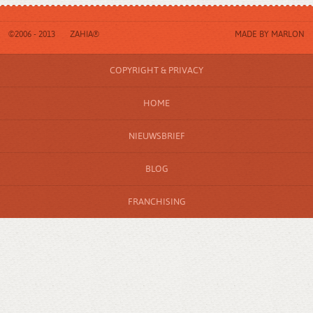
©2006 - 2013
ZAHIA®
MADE BY
MARLON
COPYRIGHT & PRIVACY
HOME
NIEUWSBRIEF
BLOG
FRANCHISING