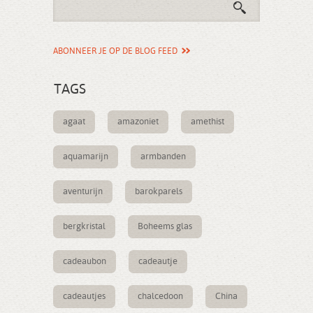
ABONNEER JE OP DE BLOG FEED
TAGS
agaat
amazoniet
amethist
aquamarijn
armbanden
aventurijn
barokparels
bergkristal
Boheems glas
cadeaubon
cadeautje
cadeautjes
chalcedoon
China