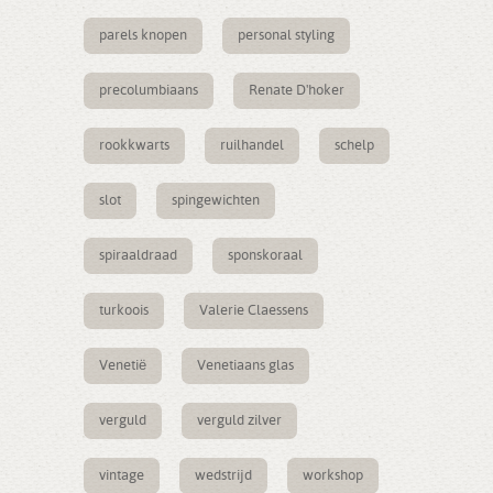
parels knopen
personal styling
precolumbiaans
Renate D'hoker
rookkwarts
ruilhandel
schelp
slot
spingewichten
spiraaldraad
sponskoraal
turkoois
Valerie Claessens
Venetië
Venetiaans glas
verguld
verguld zilver
vintage
wedstrijd
workshop