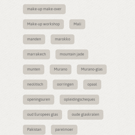
make-up make-over
Make-up workshop
Mali
manden
marokko
marrakech
mountain jade
munten
Murano
Murano-glas
neolitisch
oorringen
opaal
openingsuren
opleidingscheques
oud Europees glas
oude glaskralen
Pakistan
parelmoer