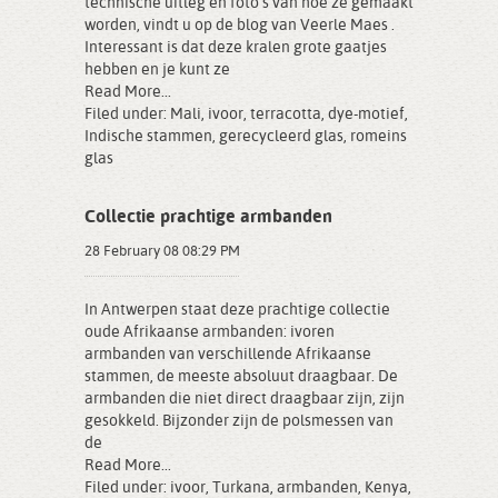
technische uitleg en foto’s van hoe ze gemaakt
worden, vindt u op de blog van Veerle Maes .
Interessant is dat deze kralen grote gaatjes
hebben en je kunt ze
Read More...
Filed under:
Mali
,
ivoor
,
terracotta
,
dye-motief
,
Indische stammen
,
gerecycleerd glas
,
romeins
glas
Collectie prachtige armbanden
28 February 08 08:29 PM
In Antwerpen staat deze prachtige collectie
oude Afrikaanse armbanden: ivoren
armbanden van verschillende Afrikaanse
stammen, de meeste absoluut draagbaar. De
armbanden die niet direct draagbaar zijn, zijn
gesokkeld. Bijzonder zijn de polsmessen van
de
Read More...
Filed under:
ivoor
,
Turkana
,
armbanden
,
Kenya
,