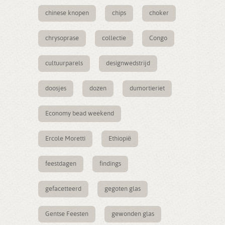
chinese knopen
chips
choker
chrysoprase
collectie
Congo
cultuurparels
designwedstrijd
doosjes
dozen
dumortieriet
Economy bead weekend
Ercole Moretti
Ethiopië
feestdagen
findings
gefacetteerd
gegoten glas
Gentse Feesten
gewonden glas