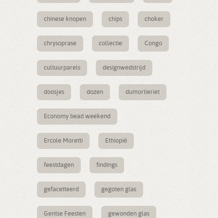
chinese knopen
chips
choker
chrysoprase
collectie
Congo
cultuurparels
designwedstrijd
doosjes
dozen
dumortieriet
Economy bead weekend
Ercole Moretti
Ethiopië
feestdagen
findings
gefacetteerd
gegoten glas
Gentse Feesten
gewonden glas