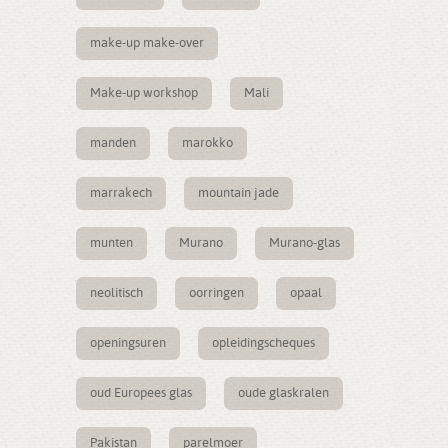
make-up make-over
Make-up workshop
Mali
manden
marokko
marrakech
mountain jade
munten
Murano
Murano-glas
neolitisch
oorringen
opaal
openingsuren
opleidingscheques
oud Europees glas
oude glaskralen
Pakistan
parelmoer