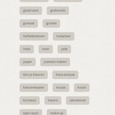
glaskralen
grafvondst
granaat
graniet
halfedelstenen
huisaltaar
India
ivoor
jade
jasper
juwelen maken
Ken je kleuren
kleuranalyse
kleurenwaaier
koraal
koran
kornalijn
kwarts
labradoriet
lapis lazuli
make-up