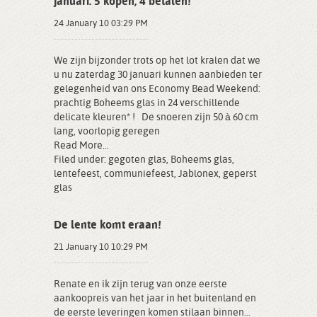
januari: 5 kopen, 4 betalen!
24 January 10 03:29 PM
We zijn bijzonder trots op het lot kralen dat we
u nu zaterdag 30 januari kunnen aanbieden ter
gelegenheid van ons Economy Bead Weekend:
prachtig Boheems glas in 24 verschillende
delicate kleuren* ! De snoeren zijn 50 à 60 cm
lang, voorlopig geregen
Read More...
Filed under:
gegoten glas
,
Boheems glas
,
lentefeest
,
communiefeest
,
Jablonex
,
geperst
glas
De lente komt eraan!
21 January 10 10:29 PM
Renate en ik zijn terug van onze eerste
aankoopreis van het jaar in het buitenland en
de eerste leveringen komen stilaan binnen…