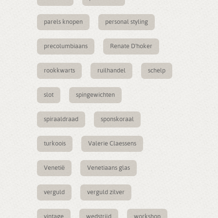
parels knopen
personal styling
precolumbiaans
Renate D'hoker
rookkwarts
ruilhandel
schelp
slot
spingewichten
spiraaldraad
sponskoraal
turkoois
Valerie Claessens
Venetië
Venetiaans glas
verguld
verguld zilver
vintage
wedstrijd
workshop