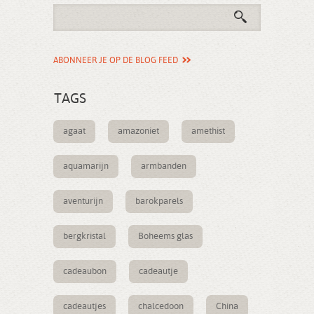
ABONNEER JE OP DE BLOG FEED
TAGS
agaat
amazoniet
amethist
aquamarijn
armbanden
aventurijn
barokparels
bergkristal
Boheems glas
cadeaubon
cadeautje
cadeautjes
chalcedoon
China