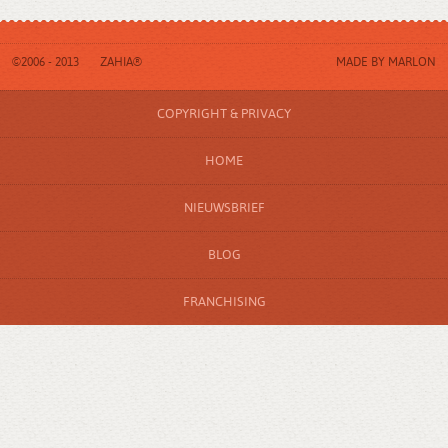
©2006 - 2013
ZAHIA®
MADE BY
MARLON
COPYRIGHT & PRIVACY
HOME
NIEUWSBRIEF
BLOG
FRANCHISING