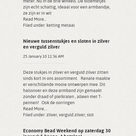
meter. Nu in de drie winkels. De bloemetjes
zijn echt schattig, ideaal voor een armbandje,
ze zijn er in wit
Read More...
Filed under:
ketting metaal
Nieuwe tussenstukjes en sloten in zilver
en verguld zilver
25 January 10 11:36 AM
Deze stukjes in zilver en verguld zilver zitten
sinds kort in ons assortiment. Renate maakte
er verschillende mooie ontwerpen mee. Dit
halssnoer en deze armband zijn gemaakt
zonder draad of pletkralen , alleen met T-
pennen! Ook de oorringen
Read More...
Filed under:
zilver
,
verguld zilver
,
slot
Economy Bead Weekend op zaterdag 30