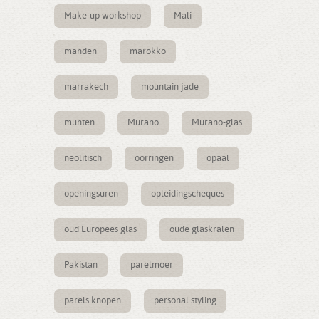
Make-up workshop
Mali
manden
marokko
marrakech
mountain jade
munten
Murano
Murano-glas
neolitisch
oorringen
opaal
openingsuren
opleidingscheques
oud Europees glas
oude glaskralen
Pakistan
parelmoer
parels knopen
personal styling