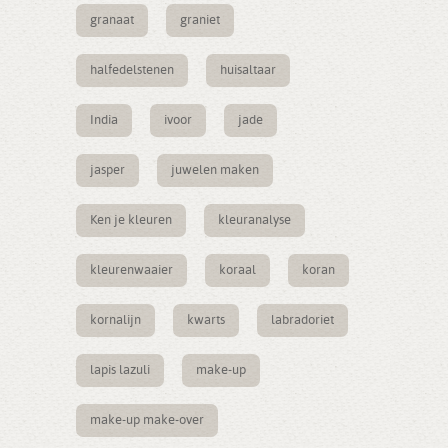
granaat
graniet
halfedelstenen
huisaltaar
India
ivoor
jade
jasper
juwelen maken
Ken je kleuren
kleuranalyse
kleurenwaaier
koraal
koran
kornalijn
kwarts
labradoriet
lapis lazuli
make-up
make-up make-over