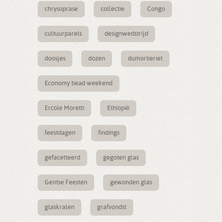
chrysoprase
collectie
Congo
cultuurparels
designwedstrijd
doosjes
dozen
dumortieriet
Economy bead weekend
Ercole Moretti
Ethiopië
feestdagen
findings
gefacetteerd
gegoten glas
Gentse Feesten
gewonden glas
glaskralen
grafvondst