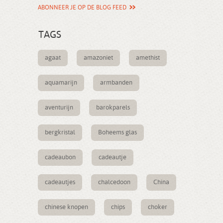
ABONNEER JE OP DE BLOG FEED
TAGS
agaat
amazoniet
amethist
aquamarijn
armbanden
aventurijn
barokparels
bergkristal
Boheems glas
cadeaubon
cadeautje
cadeautjes
chalcedoon
China
chinese knopen
chips
choker