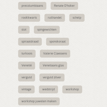
precolumbiaans
Renate D'hoker
rookkwarts
ruilhandel
schelp
slot
spingewichten
spiraaldraad
sponskoraal
turkoois
Valerie Claessens
Venetië
Venetiaans glas
verguld
verguld zilver
vintage
wedstrijd
workshop
workshop juwelen maken