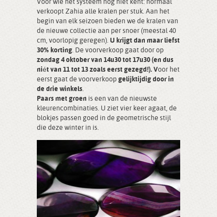
Voor wie het systeem nog niet kent: normaal
verkoopt Zahia alle kralen per stuk. Aan het
begin van elk seizoen bieden we de kralen van
de nieuwe collectie aan per snoer (meestal 40
cm, voorlopig geregen).
U krijgt dan maar liefst
30% korting
. De voorverkoop gaat door op
zondag 4 oktober van 14u30 tot 17u30 (en dus
niét van 11 tot 13 zoals eerst gezegd!). V
oor het
eerst gaat de voorverkoop
gelijktijdig door in
de drie winkels
.
Paars met groen
is een van de nieuwste
kleurencombinaties. U ziet vier keer agaat, de
blokjes passen goed in de geometrische stijl
die deze winter in is.