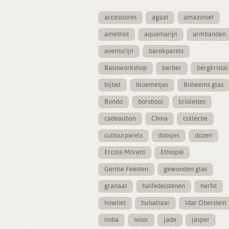
accessoires
agaat
amazoniet
amethist
aquamarijn
armbanden
aventurijn
barokparels
Basisworkshop
berber
bergkristal
bijbel
bloemetjes
Boheems glas
Bondo
borsttooi
briolettes
cadeaubon
China
collectie
cultuurparels
doosjes
dozen
Ercole Moretti
Ethiopië
Gentse Feesten
gewonden glas
granaat
halfedelstenen
herfst
howliet
huisaltaar
Idar Oberstein
India
ivoor
jade
jasper