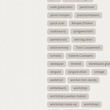
oude glaskralen
parelmoer
parels knopen
precolumbiaans
quick scan
Renate D'hoker
rookkwarts
spingewichten
sponskoraal
sterling zilver
stockverkoop
Toon Coussement
turkoois
Valerie Claessens
veldspaat
Venetië
Venetiaans gla
verguld
verguld zilver
vintage
wedstrijd
werken Sint-Jacobs
whitehearts
workshop
workshop juwelen maken
workshop make-up
workshops