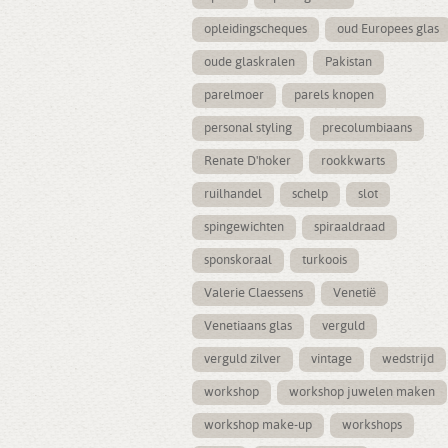
opleidingscheques
oud Europees glas
oude glaskralen
Pakistan
parelmoer
parels knopen
personal styling
precolumbiaans
Renate D'hoker
rookkwarts
ruilhandel
schelp
slot
spingewichten
spiraaldraad
sponskoraal
turkoois
Valerie Claessens
Venetië
Venetiaans glas
verguld
verguld zilver
vintage
wedstrijd
workshop
workshop juwelen maken
workshop make-up
workshops