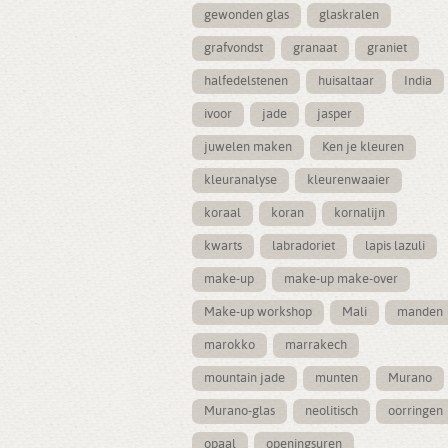
gewonden glas
glaskralen
grafvondst
granaat
graniet
halfedelstenen
huisaltaar
India
ivoor
jade
jasper
juwelen maken
Ken je kleuren
kleuranalyse
kleurenwaaier
koraal
koran
kornalijn
kwarts
labradoriet
lapis lazuli
make-up
make-up make-over
Make-up workshop
Mali
manden
marokko
marrakech
mountain jade
munten
Murano
Murano-glas
neolitisch
oorringen
opaal
openingsuren