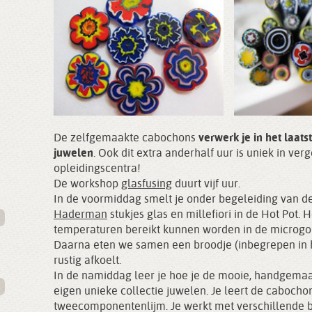
De zelfgemaakte cabochons
verwerk je in het laats
juwelen
. Ook dit extra anderhalf uur is uniek in ver
opleidingscentra!
De workshop
glasfusing
duurt vijf uur.
In de voormiddag smelt je onder begeleiding van d
Haderman
stukjes glas en millefiori in de Hot Pot. 
temperaturen bereikt kunnen worden in de microgo
Daarna eten we samen een broodje (inbegrepen in het
rustig afkoelt.
In de namiddag leer je hoe je de mooie, handgemaak
eigen unieke collectie juwelen. Je leert de cabocho
tweecomponentenlijm. Je werkt met verschillende bas