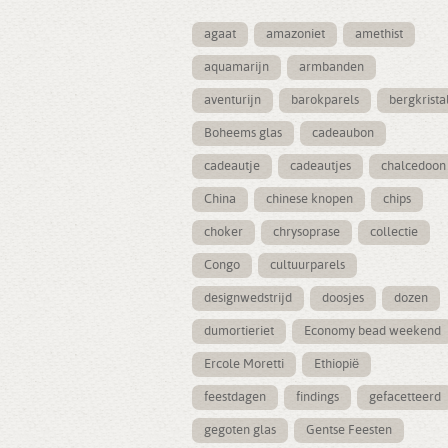
agaat
amazoniet
amethist
aquamarijn
armbanden
aventurijn
barokparels
bergkrista
Boheems glas
cadeaubon
cadeautje
cadeautjes
chalcedoon
China
chinese knopen
chips
choker
chrysoprase
collectie
Congo
cultuurparels
designwedstrijd
doosjes
dozen
dumortieriet
Economy bead weekend
Ercole Moretti
Ethiopië
feestdagen
findings
gefacetteerd
gegoten glas
Gentse Feesten