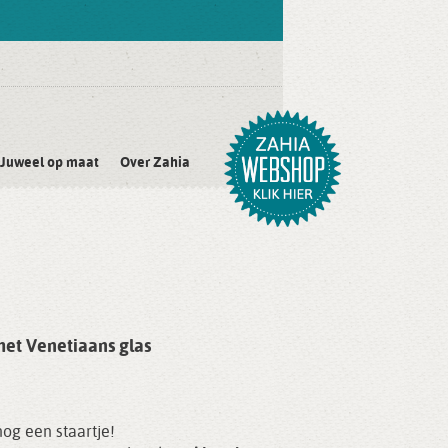
Juweel op maat
Over Zahia
met Venetiaans glas
nog een staartje!