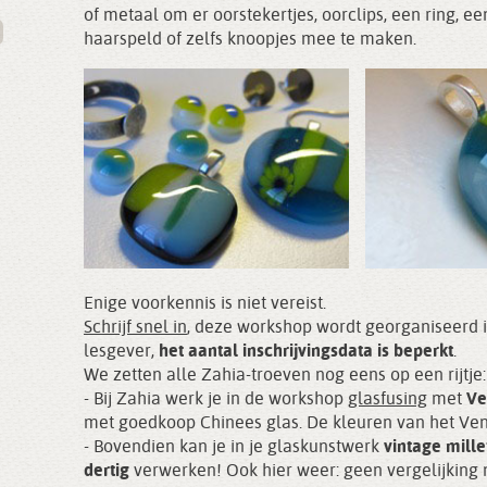
of metaal om er oorstekertjes, oorclips, een ring, e
haarspeld of zelfs knoopjes mee te maken.
Enige voorkennis is niet vereist.
Schrijf snel in
, deze workshop wordt georganiseerd
lesgever,
het aantal inschrijvingsdata is beperkt
.
We zetten alle Zahia-troeven nog eens op een rijtje:
- Bij Zahia werk je in de workshop
glasfusing
met
Ve
met goedkoop Chinees glas. De kleuren van het Vene
- Bovendien kan je in je glaskunstwerk
vintage mille
dertig
verwerken! Ook hier weer: geen vergelijking m